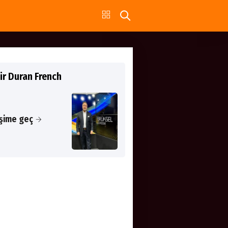
ir Duran French
işime geç