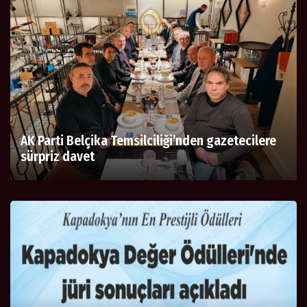
AK Parti Belçika Temsilciliği’nden gazetecilere
sürpriz davet