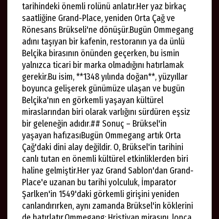
tarihindeki önemli rolünü anlatır.Her yaz birkaç
saatliğine Grand-Place, yeniden Orta Çağ ve
Rönesans Brükseli'ne dönüşür.Bugün Ommegang
adını taşıyan bir kafenin, restoranın ya da ünlü
Belçika birasının önünden geçerken, bu ismin
yalnızca ticari bir marka olmadığını hatırlamak
gerekir.Bu isim, **1348 yılında doğan**, yüzyıllar
boyunca gelişerek günümüze ulaşan ve bugün
Belçika'nın en görkemli yaşayan kültürel
miraslarından biri olarak varlığını sürdüren eşsiz
bir geleneğin adıdır.## Sonuç – Brüksel'in
yaşayan hafızasıBugün Ommegang artık Orta
Çağ'daki dini alay değildir. O, Brüksel'in tarihini
canlı tutan en önemli kültürel etkinliklerden biri
haline gelmiştir.Her yaz Grand Sablon'dan Grand-
Place'e uzanan bu tarihi yolculuk, İmparator
Şarlken'in 1549'daki görkemli girişini yeniden
canlandırırken, aynı zamanda Brüksel'in köklerini
de hatırlatır.Ommegang; Hristiyan mirasını, lonca