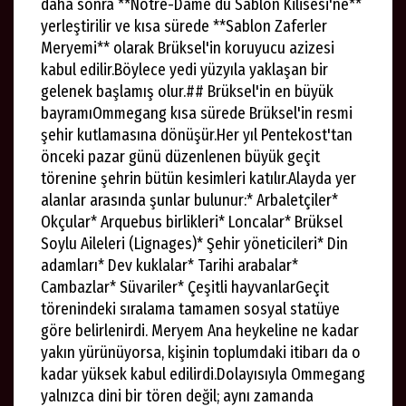
daha sonra **Notre-Dame du Sablon Kilisesi'ne**
yerleştirilir ve kısa sürede **Sablon Zaferler
Meryemi** olarak Brüksel'in koruyucu azizesi
kabul edilir.Böylece yedi yüzyıla yaklaşan bir
gelenek başlamış olur.## Brüksel'in en büyük
bayramıOmmegang kısa sürede Brüksel'in resmi
şehir kutlamasına dönüşür.Her yıl Pentekost'tan
önceki pazar günü düzenlenen büyük geçit
törenine şehrin bütün kesimleri katılır.Alayda yer
alanlar arasında şunlar bulunur:* Arbaletçiler*
Okçular* Arquebus birlikleri* Loncalar* Brüksel
Soylu Aileleri (Lignages)* Şehir yöneticileri* Din
adamları* Dev kuklalar* Tarihi arabalar*
Cambazlar* Süvariler* Çeşitli hayvanlarGeçit
törenindeki sıralama tamamen sosyal statüye
göre belirlenirdi. Meryem Ana heykeline ne kadar
yakın yürünüyorsa, kişinin toplumdaki itibarı da o
kadar yüksek kabul edilirdi.Dolayısıyla Ommegang
yalnızca dini bir tören değil; aynı zamanda