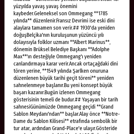
yüzyılda yavaş yavaş önemini
kaybeder.Geleneksel son Ommegang **1785
yılında** düzenlenir.Fransız Devrimi ise eski dini
alaylara tamamen son verir.## 1930'da yeniden
doğuşBelçika'nın kuruluşunun yüzüncü yılı
dolayısıyla folklor uzmanı **Albert Marinus**,
dönemin Brüksel Belediye Başkanı **Adolphe
Max**'ın desteğiyle Ommegang'ı yeniden
canlandırmaya karar verir.Ancak ortaçağdaki dini
tören yerine, **1549 yılında Şarlken onuruna
düzenlenen büyük tarihi geçit töreni** yeniden
sahnelenmeye başlanır.Bu yeni konsept büyük
başarı kazanır.Bugün izlenen Ommegang
gösterisinin temeli de budur.## Yaşayan bir tarih
sahnesiGünümüzde Ommegang geçidi **Grand
Sablon Meydanı'ndan** başlar.Alay önce **Notre-
Dame du Sablon Kilisesi** etrafında sembolik bir
tur atar, ardından Grand-Place'e ulaşır.Gösteride