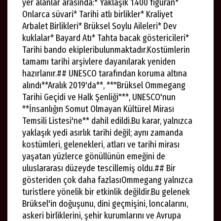
yer alanlar arasında:* Yaklaşık 1.400 figüran*
Onlarca süvari* Tarihi atlı birlikler* Kraliyet
Arbalet Birlikleri* Brüksel Soylu Aileleri* Dev
kuklalar* Bayard Atı* Tahta bacak göstericileri*
Tarihi bando ekipleribulunmaktadır.Kostümlerin
tamamı tarihi arşivlere dayanılarak yeniden
hazırlanır.## UNESCO tarafından koruma altına
alındı**Aralık 2019'da**, **"Brüksel Ommegang
Tarihi Geçidi ve Halk Şenliği"**, UNESCO'nun
**İnsanlığın Somut Olmayan Kültürel Mirası
Temsili Listesi'ne** dahil edildi.Bu karar, yalnızca
yaklaşık yedi asırlık tarihi değil; aynı zamanda
kostümleri, gelenekleri, atları ve tarihi mirası
yaşatan yüzlerce gönüllünün emeğini de
uluslararası düzeyde tescillemiş oldu.## Bir
gösteriden çok daha fazlasıOmmegang yalnızca
turistlere yönelik bir etkinlik değildir.Bu gelenek
Brüksel'in doğuşunu, dini geçmişini, loncalarını,
askeri birliklerini, şehir kurumlarını ve Avrupa