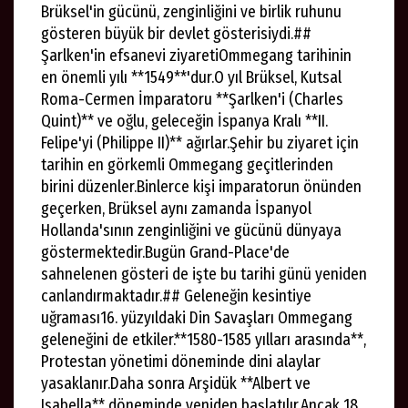
Brüksel'in gücünü, zenginliğini ve birlik ruhunu
gösteren büyük bir devlet gösterisiydi.##
Şarlken'in efsanevi ziyaretiOmmegang tarihinin
en önemli yılı **1549**'dur.O yıl Brüksel, Kutsal
Roma-Cermen İmparatoru **Şarlken'i (Charles
Quint)** ve oğlu, geleceğin İspanya Kralı **II.
Felipe'yi (Philippe II)** ağırlar.Şehir bu ziyaret için
tarihin en görkemli Ommegang geçitlerinden
birini düzenler.Binlerce kişi imparatorun önünden
geçerken, Brüksel aynı zamanda İspanyol
Hollanda'sının zenginliğini ve gücünü dünyaya
göstermektedir.Bugün Grand-Place'de
sahnelenen gösteri de işte bu tarihi günü yeniden
canlandırmaktadır.## Geleneğin kesintiye
uğraması16. yüzyıldaki Din Savaşları Ommegang
geleneğini de etkiler.**1580-1585 yılları arasında**,
Protestan yönetimi döneminde dini alaylar
yasaklanır.Daha sonra Arşidük **Albert ve
Isabella** döneminde yeniden başlatılır.Ancak 18.