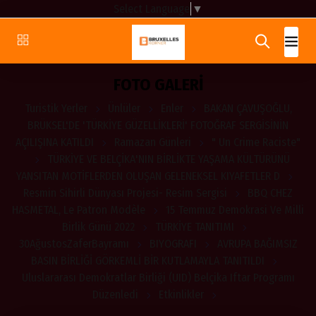
Select Language
▼
FOTO GALERİ
Turistik Yerler
Ünlüler
Enler
BAKAN ÇAVUŞOĞLU,
BRÜKSEL'DE 'TÜRKİYE GÜZELLİKLERİ' FOTOĞRAF SERGİSİNİN
AÇILIŞINA KATILDI
Ramazan Günleri
" Un Crime Raciste"
TÜRKİYE VE BELÇİKA'NIN BİRLİKTE YAŞAMA KÜLTÜRÜNÜ
YANSITAN MOTİFLERDEN OLUŞAN GELENEKSEL KIYAFETLER D
Resmin Sihirli Dünyası Projesi- Resim Sergisi
BBQ CHEZ
HASMETAL, Le Patron Modèle
15 Temmuz Demokrasi Ve Milli
Birlik Günü 2022
TÜRKİYE TANITIMI
30AğustosZaferBayramı
BIYOGRAFI
AVRUPA BAĞIMSIZ
BASIN BİRLİĞİ GÖRKEMLİ BİR KUTLAMAYLA TANITILDI
Uluslararası Demokratlar Birliği (UID) Belçika Iftar Programı
Düzenledi
Etkinlikler