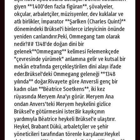
tüketici beklentilerine nasıl cevap verdiğini
giyen **1.400'den fazla figüran**, şövalyeler,
yakından inceleme fırsatı buldu......
okçular, arbaletçiler, müzisyenler, dev kuklalar ve
atlı birlikler, İmparator **Şarlken (Charles Quint)**
dönemindeki Brüksel'i binlerce izleyicinin önünde
yeniden canlandırır.Peki, Ommegang tam olarak
nedir?## 1348'de doğan dini bir
gelenek**Ommegang** kelimesi Felemenkçede
"çevresinde yürümek" anlamına gelir ve kutsal bir
mekân etrafında gerçekleştirilen dini alayı ifade
eder.Brüksel'deki Ommegang geleneği **1348
yılında** doğar.Rivayete göre Anversli genç bir
kadın olan **Béatrice Soetkens**, iki kez
rüyasında Meryem Ana'yı görür. Meryem Ana
ondan Anvers'teki Meryem heykelini gizlice
Brüksel'e götürmesini ister.Bir kayıkçının
yardımıyla Béatrice heykeli Brüksel'e ulaştırır.
Heykel, Brabant Dükü, arbaletçiler ve şehir
yöneticileri tarafından törenle karşılanır.Heykel