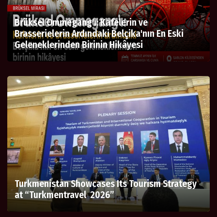
Brüksel Ommegang'ı: Kafelerin ve
Brasserielerin Ardındaki Belçika'nın En Eski
Geleneklerinden Birinin Hikâyesi
Turkmenistan Showcases Its Tourism Strategy
at “Turkmentravel 2026”