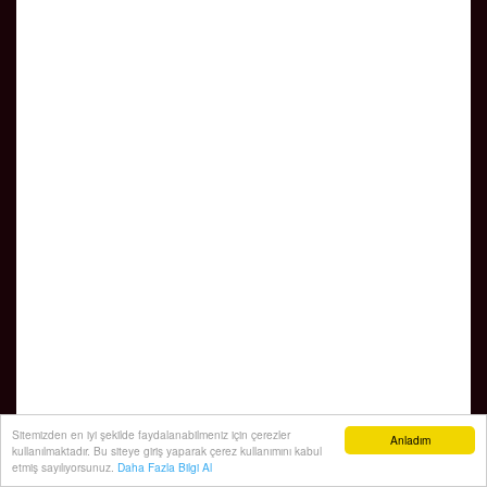
Sitemizden en iyi şekilde faydalanabilmeniz için çerezler
Anladım
kullanılmaktadır. Bu siteye giriş yaparak çerez kullanımını kabul
etmiş sayılıyorsunuz.
Daha Fazla Bilgi Al