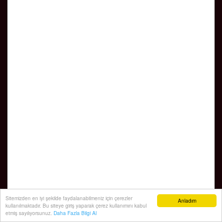
Sitemizden en iyi şekilde faydalanabilmeniz için çerezler
Anladım
kullanılmaktadır. Bu siteye giriş yaparak çerez kullanımını kabul
etmiş sayılıyorsunuz.
Daha Fazla Bilgi Al