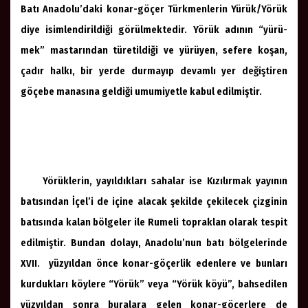
Batı Anadolu’daki konar-göçer Türkmenlerin Yürük/Yörük
diye isimlendirildiği görülmektedir. Yörük adının “yürü-
mek” mastarından türetildiği ve yürüyen, sefere koşan,
çadır halkı, bir yerde durmayıp devamlı yer değiştiren
göçebe manasına geldiği umumiyetle kabul edilmiştir.
Yörüklerin, yayıldıkları sahalar ise Kızılırmak yayının
batısından İçel’i de içine alacak şekilde çekilecek çizginin
batısında kalan bölgeler ile Rumeli topraklan olarak tespit
edilmiştir. Bundan dolayı, Anadolu’nun batı bölgelerinde
XVII. yüzyıldan önce konar-göçerlik edenlere ve bunları
kurdukları köylere “Yörük” veya “Yörük köyü”, bahsedilen
yüzyıldan sonra buralara gelen konar-göçerlere de