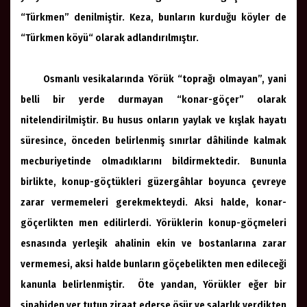
“Türkmen” denilmiştir. Keza, bunların kurduğu köyler de
“Türkmen köyü“ olarak adlandırılmıştır.
Osmanlı vesikalarında Yörük “toprağı olmayan”, yani
belli bir yerde durmayan “konar-göçer” olarak
nitelendirilmiştir. Bu husus onların yaylak ve kışlak hayatı
süresince, önceden belirlenmiş sınırlar dâhilinde kalmak
mecburiyetinde olmadıklarını bildirmektedir. Bununla
birlikte, konup-göçtükleri güzergâhlar boyunca çevreye
zarar vermemeleri gerekmekteydi. Aksi halde, konar-
göçerlikten men edilirlerdi. Yörüklerin konup-göçmeleri
esnasında yerleşik ahalinin ekin ve bostanlarına zarar
vermemesi, aksi halde bunların göçebelikten men edileceği
kanunla belirlenmiştir. Öte yandan, Yörükler eğer bir
sipahiden yer tutup ziraat ederse öşür ve salarlık verdikten