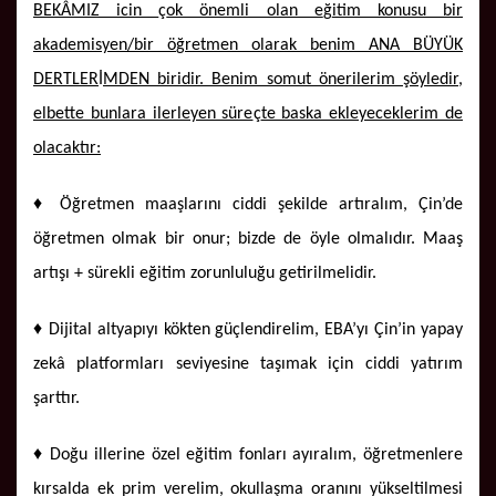
BEKÂMIZ icin
ç
ok önemli olan e
ğ
itim konusu bir
akademisyen/bir ö
ğ
retmen olarak benim ANA BÜYÜK
DERTLER
İ
MDEN biridir. Benim somut önerilerim şöyledir,
elbette bunlara ilerleyen süre
ç
te baska ekleyeceklerim de
olacaktır:
♦ Öğretmen maaşlarını ciddi şekilde artıralım, Çin’de
öğretmen olmak bir onur; bizde de öyle olmalıdır. Maaş
artışı + sürekli eğitim zorunluluğu getirilmelidir.
♦ Dijital altyapıyı kökten güçlendirelim, EBA’yı Çin’in yapay
zekâ platformları seviyesine taşımak için ciddi yatırım
şarttır.
♦ Doğu illerine özel eğitim fonları ayıralım, öğretmenlere
kırsalda ek prim verelim, okullaşma oranını yükseltilmesi