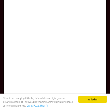
Sitemizden en iyi şekilde faydalanabilmeniz için çerezler
Anladım
kullanılmaktadır. Bu siteye giriş yaparak çerez kullanımını kabul
etmiş sayılıyorsunuz.
Daha Fazla Bilgi Al