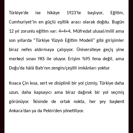
Türkiye’de ise hikâye 1923’te başlıyor, Eğitim,
Cumhuriyet’in en güçlü eşitlik aracı olarak doğdu. Bugün
12 yıl zorunlu eğitim var: 4+4+4, Müfredat ulusal/millî ama
son yıllarda “Türkiye Yüzyılı Eğitim Modeli” gibi girişimler
biraz nefes aldırmaya çalışıyor. Üniversiteye geçiş yine
merkezi sınav YKS ile oluyor. Erişim %95 fena değil, ama
Doğu’da hâlâ Batı’nın zengin/çeşitli imkânları yoktur
Kısaca Çin kısa, sert ve disiplinli bir yol çizmiş; Türkiye daha
uzun, daha kapsayıcı ama biraz dağınık bir yol seçmiş
görünüyor. İkisinde de ortak nokta, her şey başkent
Ankara’dan ya da Pekin’den yönetiliyor.