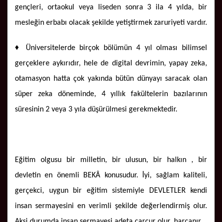
gençleri, ortaokul veya liseden sonra 3 ila 4 yılda, bir
mesleğin erbabı olacak şekilde yetiştirmek zaruriyeti vardır.
♦ Üniversitelerde birçok bölümün 4 yıl olması bilimsel
gerçeklere aykırıdır, hele de digital devrimin, yapay zeka,
otamasyon hatta çok yakında bütün dünyayı saracak olan
süper zeka döneminde, 4 yıllık fakültelerin bazılarının
süresinin 2 veya 3 yıla düşürülmesi gerekmektedir.
Eğitim olgusu bir milletin, bir ulusun, bir halkın , bir
devletin en önemli BEKÂ konusudur. İyi, sağlam kaliteli,
gerçekci, uygun bir eğitim sistemiyle DEVLETLER kendi
insan sermayesini en verimli şekilde değerlendirmiş olur.
Aksi durumda insan sermayesi adeta carcur olur, harcanır...