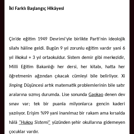
İki Farklı Başlangıç Hikâyesi
Çin’de eğitim 1949 Devrimi’yle birlikte Parti’nin ideolojik
silahı hâline geldi. Bugün 9 yıl zorunlu eğitim vardır yani 6
yıl ilkokul + 3 yıl ortaokuldur. Sistem demir gibi merkezidir,
Milli Eğitim Bakanlığı her dersi, her kitabı, hatta her
öğretmenin ağzından çıkacak cümleyi bile belirliyor. Xi
Jinping Düşüncesi artık matematik problemlerinin bile satır
aralarına sızmış durumda. Lise sonunda
Gaokao
denen dev
sınav var; tek bir puanla milyonlarca gencin kaderi
yazılıyor. Erişim %99 yani inanılmaz bir rakam ama kırsalda
hâlâ
“Hukou
Sistemi
”
yüzünden şehir okullarına gidemeyen
çocuklar vardır.