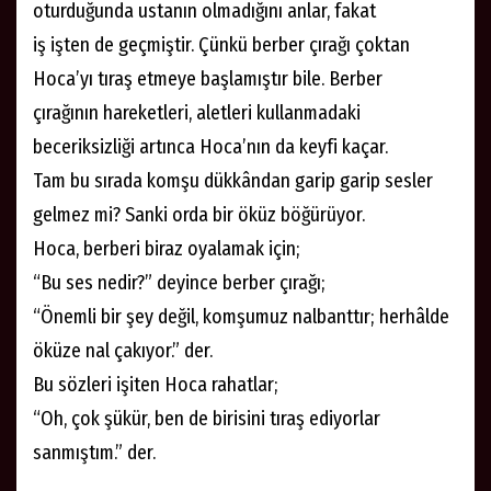
oturduğunda ustanın olmadığını anlar, fakat
iş işten de geçmiştir. Çünkü berber çırağı çoktan
Hoca’yı tıraş etmeye başlamıştır bile. Berber
çırağının hareketleri, aletleri kullanmadaki
beceriksizliği artınca Hoca’nın da keyfi kaçar.
Tam bu sırada komşu dükkândan garip garip sesler
gelmez mi? Sanki orda bir öküz böğürüyor.
Hoca, berberi biraz oyalamak için;
“Bu ses nedir?” deyince berber çırağı;
“Önemli bir şey değil, komşumuz nalbanttır; herhâlde
öküze nal çakıyor.” der.
Bu sözleri işiten Hoca rahatlar;
“Oh, çok şükür, ben de birisini tıraş ediyorlar
sanmıştım.” der.