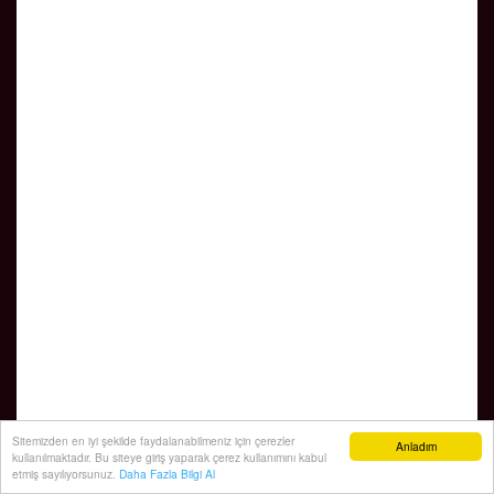
Sitemizden en iyi şekilde faydalanabilmeniz için çerezler
Anladım
kullanılmaktadır. Bu siteye giriş yaparak çerez kullanımını kabul
etmiş sayılıyorsunuz.
Daha Fazla Bilgi Al