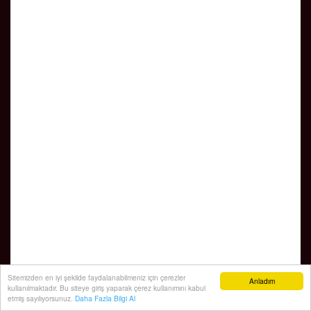
Sitemizden en iyi şekilde faydalanabilmeniz için çerezler
Anladım
kullanılmaktadır. Bu siteye giriş yaparak çerez kullanımını kabul
etmiş sayılıyorsunuz.
Daha Fazla Bilgi Al