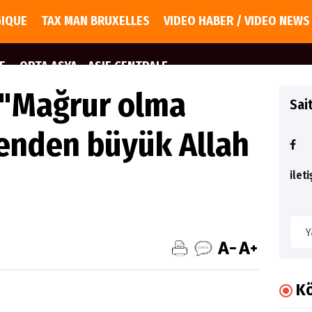
GIQUE
TAX MAN BRUXELLES
VIDEO HABER / VIDEO NEWS
E
ORTA ASYA - ASIE CENTRALE
ı "Mağrur olma
Sai
enden büyük Allah
ilet
Kö