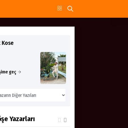
t Kose
işime geç
şe Yazarları