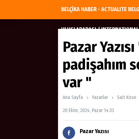
BELÇİKA HABER - ACTUALITE BEL
ULUSLARARASI / INTERNATIONAL
Pazar Yazıs
padişahım s
var "
Ana Sayfa
Yazarlar
Sait Kose
20 Ekim, 2024, Pazar 14:33
Pazar Yazısı