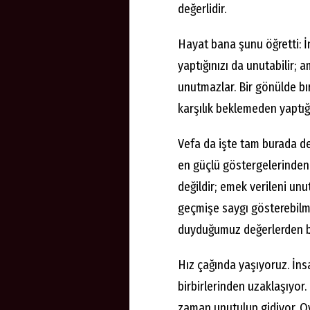
değerlidir.
Hayat bana şunu öğretti: İ
yaptığınızı da unutabilir; a
unutmazlar. Bir gönülde bıra
karşılık beklemeden yaptığı
Vefa da işte tam burada de
en güçlü göstergelerinden 
değildir; emek verileni u
geçmişe saygı gösterebilm
duyduğumuz değerlerden bi
Hız çağında yaşıyoruz. İnsa
birbirlerinden uzaklaşıyor.
zaman unutulup gidiyor. Oy