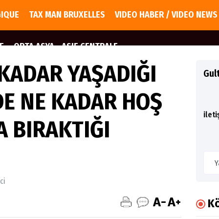
GIQUE
TAX MAN BRUXELLES
VIDEO HABER / VIDEO NEWS
E
ORTA ASYA - ASIE CENTRALE
 KADAR YAŞADIĞI
Gul
DE NE KADAR HOŞ
ilet
A BIRAKTIĞI
ci
Kö