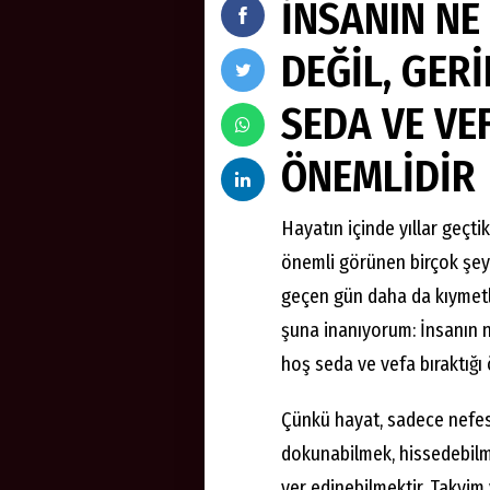
İNSANIN NE
DEĞİL, GER
SEDA VE VE
ÖNEMLİDİR
Hayatın içinde yıllar geçti
önemli görünen birçok şey 
geçen gün daha da kıymetl
şuna inanıyorum: İnsanın n
hoş seda ve vefa bıraktığı 
Çünkü hayat, sadece nefes 
dokunabilmek, hissedebilme
yer edinebilmektir. Takvim y