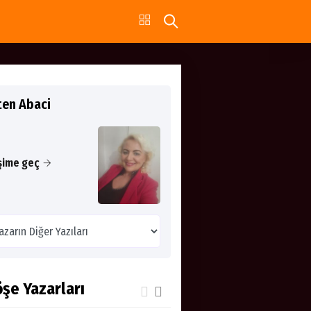
ten Abaci
işime geç
şe Yazarları