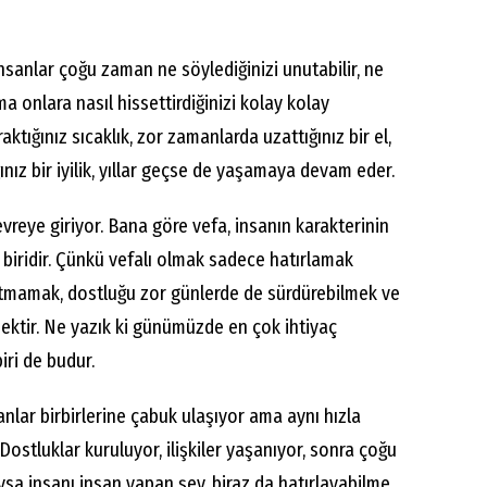
nsanlar çoğu zaman ne söylediğinizi unutabilir, ne
ma onlara nasıl hissettirdiğinizi kolay kolay
ktığınız sıcaklık, zor zamanlarda uzattığınız bir el,
nız bir iyilik, yıllar geçse de yaşamaya devam eder.
vreye giriyor. Bana göre vefa, insanın karakterinin
biridir. Çünkü vefalı olmak sadece hatırlamak
nutmamak, dostluğu zor günlerde de sürdürebilmek ve
ektir. Ne yazık ki günümüzde en çok ihtiyaç
ri de budur.
nlar birbirlerine çabuk ulaşıyor ama aynı hızla
 Dostluklar kuruluyor, ilişkiler yaşanıyor, sonra çoğu
sa insanı insan yapan şey, biraz da hatırlayabilme