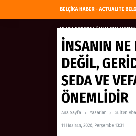
BELÇİKA HABER - ACTUALITE BEL
ULUSLARARASI / INTERNATIONAL
İNSANIN NE
DEĞİL, GERİ
SEDA VE VEF
ÖNEMLİDİR
Ana Sayfa
Yazarlar
Gulten Aba
11 Haziran, 2026, Perşembe 13:31