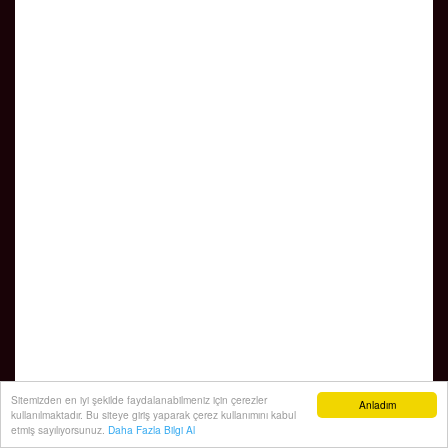
Sitemizden en iyi şekilde faydalanabilmeniz için çerezler
Anladım
kullanılmaktadır. Bu siteye giriş yaparak çerez kullanımını kabul
etmiş sayılıyorsunuz.
Daha Fazla Bilgi Al