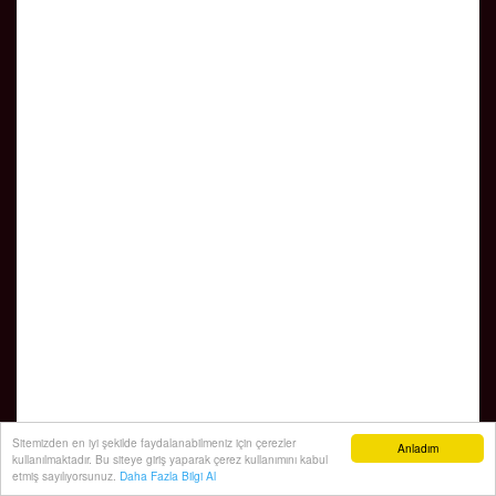
Sitemizden en iyi şekilde faydalanabilmeniz için çerezler
Anladım
kullanılmaktadır. Bu siteye giriş yaparak çerez kullanımını kabul
etmiş sayılıyorsunuz.
Daha Fazla Bilgi Al