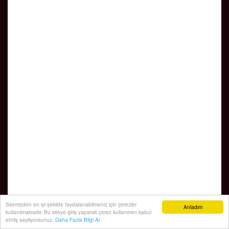
Sitemizden en iyi şekilde faydalanabilmeniz için çerezler
Anladım
kullanılmaktadır. Bu siteye giriş yaparak çerez kullanımını kabul
etmiş sayılıyorsunuz.
Daha Fazla Bilgi Al