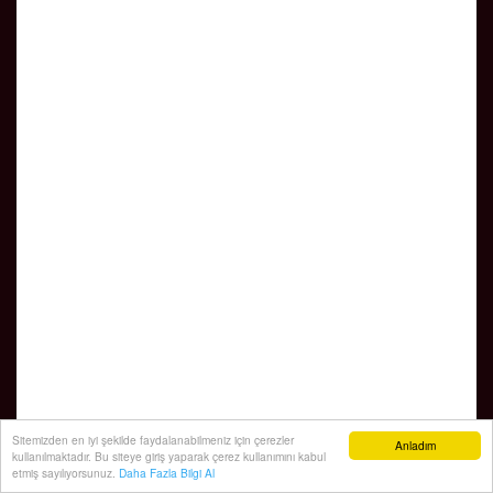
Sitemizden en iyi şekilde faydalanabilmeniz için çerezler
Anladım
kullanılmaktadır. Bu siteye giriş yaparak çerez kullanımını kabul
etmiş sayılıyorsunuz.
Daha Fazla Bilgi Al