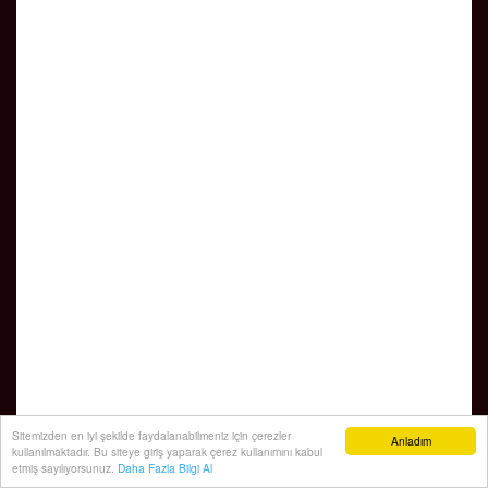
Sitemizden en iyi şekilde faydalanabilmeniz için çerezler
Anladım
kullanılmaktadır. Bu siteye giriş yaparak çerez kullanımını kabul
etmiş sayılıyorsunuz.
Daha Fazla Bilgi Al