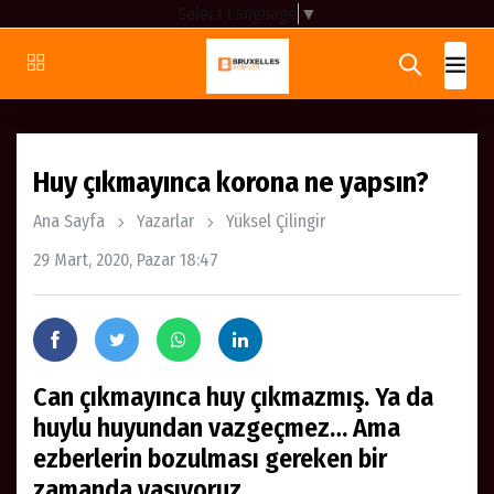
Select Language
▼
Huy çıkmayınca korona ne yapsın?
Ana Sayfa
Yazarlar
Yüksel Çilingir
29 Mart, 2020, Pazar 18:47
Can çıkmayınca huy çıkmazmış. Ya da
huylu huyundan vazgeçmez… Ama
ezberlerin bozulması gereken bir
zamanda yaşıyoruz.