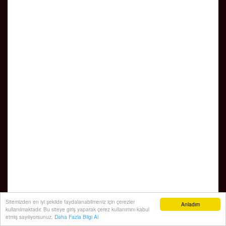
Sitemizden en iyi şekilde faydalanabilmeniz için çerezler
Anladım
kullanılmaktadır. Bu siteye giriş yaparak çerez kullanımını kabul
etmiş sayılıyorsunuz.
Daha Fazla Bilgi Al