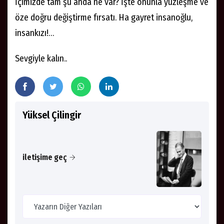
İçimizde tam şu anda ne var? İşte onunla yüzleşme ve
öze doğru değiştirme fırsatı. Ha gayret insanoğlu,
insankızı!…
Sevgiyle kalın..
Yüksel Çilingir
iletişime geç