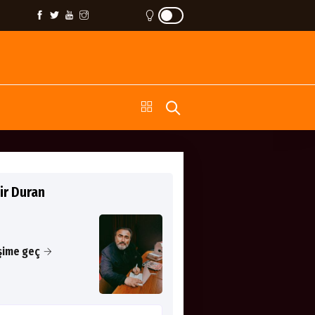
ir Duran
işime geç