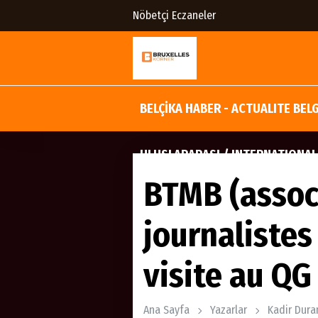
Nöbetçi Eczaneler
BELÇİKA HABER - ACTUALITE BEL
ULUSLARARASI / INTERNATIONAL
BTMB (assoc
journalistes
visite au QG
Ana Sayfa
Yazarlar
Kadir Dura