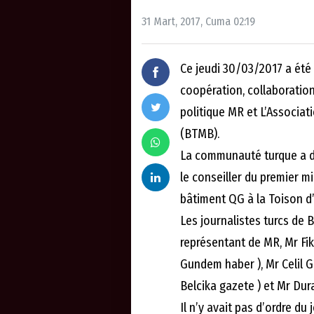
31 Mart, 2017, Cuma 02:19
Ce jeudi 30/03/2017 a été
coopération, collaboration
politique MR et L’Associat
(BTMB).
La communauté turque a du
le conseiller du premier m
bâtiment QG à la Toison d’
Les journalistes turcs de
représentant de MR, Mr Fi
Gundem haber ), Mr Celil 
Belcika gazete ) et Mr Dur
Il n’y avait pas d’ordre du 