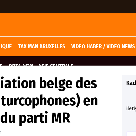
GIQUE
TAX MAN BRUXELLES
VIDEO HABER / VIDEO NEWS
E
ORTA ASYA - ASIE CENTRALE
iation belge des
Kad
 turcophones) en
ilet
 du parti MR
n