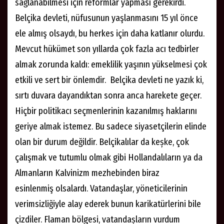
sağlanabilmesi için reformlar yapması gerekirdi.
Belçika devleti, nüfusunun yaşlanmasını 15 yıl önce
ele almış olsaydı, bu herkes için daha katlanır olurdu.
Mevcut hükümet son yıllarda çok fazla acı tedbirler
almak zorunda kaldı: emeklilik yaşının yükselmesi çok
etkili ve sert bir önlemdir. Belçika devleti ne yazık ki,
sırtı duvara dayandıktan sonra anca harekete geçer.
Hiçbir politikacı seçmenlerinin kazanılmış haklarını
geriye almak istemez. Bu sadece siyasetçilerin elinde
olan bir durum değildir. Belçikalılar da keșke, çok
çalışmak ve tutumlu olmak gibi Hollandalıların ya da
Almanların Kalvinizm mezhebinden biraz
esinlenmiş olsalardı. Vatandaşlar, yöneticilerinin
verimsizliğiyle alay ederek bunun karikatürlerini bile
çizdiler. Flaman bölgesi, vatandașların vurdum