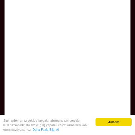
Sitemizden en iyi şekilde faydalanabilmeniz için çerezler
Anladım
kullanılmaktadır. Bu siteye giriş yaparak çerez kullanımını kabul
etmiş sayılıyorsunuz.
Daha Fazla Bilgi Al