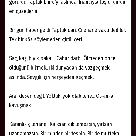
görürdü Taptuk Emre'yi aslında. İnancıyla taşıdı durdu
en güzellerini..
Bir gün haber geldi Taptuk'dan. Çilehane vakti dediler.
Tek bir söz söylemeden girdi içeri.
Saç, kaş, bıyık, sakal... Cahar darb.. Ölmeden önce
öldüğünü bil'mek.. İki dünyadan da vazgeçmek
aslında. Sevgili için herşeyden geçmek..
Araf desen değil. Yokluk, yok olabilene... Ol-an-a
kavuşmak..
Karanlık çilehane.. Kalksan dikilemezsin, yatsan
uzanamazsın. Bir minder, bir tesbih. Bir de mütteka..