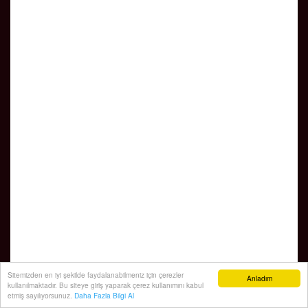
Sitemizden en iyi şekilde faydalanabilmeniz için çerezler
Anladım
kullanılmaktadır. Bu siteye giriş yaparak çerez kullanımını kabul
etmiş sayılıyorsunuz.
Daha Fazla Bilgi Al