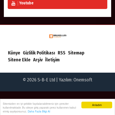
Youtube
Künye
Gizlilik Politikası
RSS
Sitemap
Sitene Ekle
Arşiv
İletişim
© 2026 S-B-E Ltd | Yazılım:
Onemsoft
Sitemizden en iyi şekilde faydalanabilmeniz için çerezler
Anladım
kullanılmaktadır. Bu siteye giriş yaparak çerez kullanımını kabul
etmiş sayılıyorsunuz.
Daha Fazla Bilgi Al