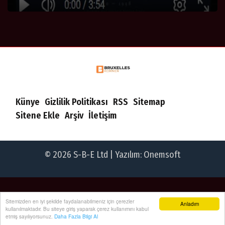
Künye
Gizlilik Politikası
RSS
Sitemap
Sitene Ekle
Arşiv
İletişim
© 2026 S-B-E Ltd | Yazılım:
Onemsoft
Sitemizden en iyi şekilde faydalanabilmeniz için çerezler
Anladım
kullanılmaktadır. Bu siteye giriş yaparak çerez kullanımını kabul
etmiş sayılıyorsunuz.
Daha Fazla Bilgi Al