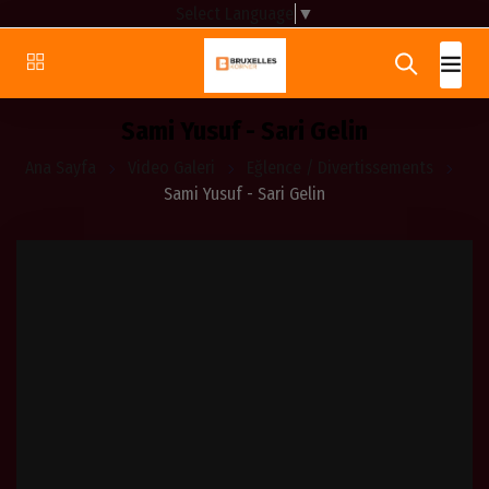
Select Language
▼
Sami Yusuf - Sari Gelin
Ana Sayfa
Video Galeri
Eğlence / Divertissements
Sami Yusuf - Sari Gelin