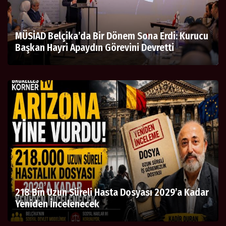
MÜSİAD Belçika’da Bir Dönem Sona Erdi: Kurucu
Başkan Hayri Apaydın Görevini Devretti
218 Bin Uzun Süreli Hasta Dosyası 2029’a Kadar
Yeniden İncelenecek