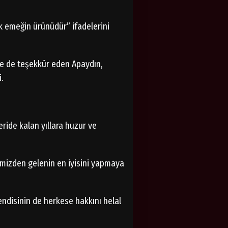
ak emeğin ürünüdür” ifadelerini
re de teşekkür eden Apaydın,
.
eride kalan yıllara huzur ve
imizden gelenin en iyisini yapmaya
endisinin de herkese hakkını helal