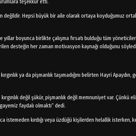
rumlara teşekkür etti.
inin değildir. Hepsi büyük bir aile olarak ortaya koyduğumuz ort
yıllar boyunca birlikte çalışma fırsatı bulduğu tüm yöneticile
rilen desteğin her zaman motivasyon kaynağı olduğunu söyledi
ırgınlık ya da pişmanlık taşımadığını belirten Hayri Apaydın, g
ırgınlık değil şükür, pişmanlık değil memnuniyet var. Çünkü el
 gayemiz faydalı olmaktı” dedi.
a istemeden kırdığı veya üzdüğü kişilerden helallik isterken, k