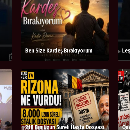
Ben Size Kardeş Bırakıyorum
Les
218 Bin Uzun Süreli Hasta Dosyası
Qua