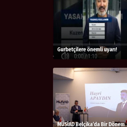
Gurbetçilere önemli uyarı!
MÜSİAD Belçika’da Bir Dönem