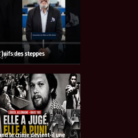
 Juifs des steppes
nd le crime devient-il une