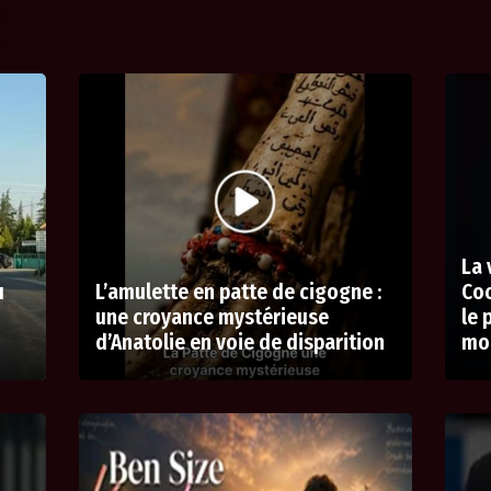
R
La 
ı
L’amulette en patte de cigogne :
Coc
une croyance mystérieuse
le 
d’Anatolie en voie de disparition
mo