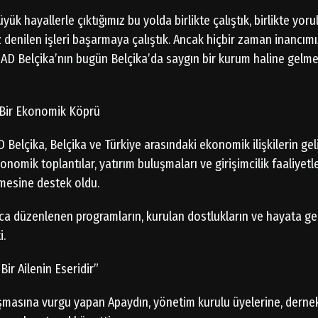
yük hayallerle çıktığımız bu yolda birlikte çalıştık, birlikte yorul
denilen işleri başarmaya çalıştık. Ancak hiçbir zaman inancımız
AD Belçika’nın bugün Belçika’da saygın bir kurum haline gelm
ü Bir Ekonomik Köprü
lçika, Belçika ve Türkiye arasındaki ekonomik ilişkilerin gel
konomik toplantılar, yatırım buluşmaları ve girişimcilik faaliyetl
nmesine destek oldu.
ca düzenlenen programların, kurulan dostlukların ve hayata geç
i.
Bir Ailenin Eseridir”
şmasına vurgu yapan Apaydın, yönetim kurulu üyelerine, dernek 