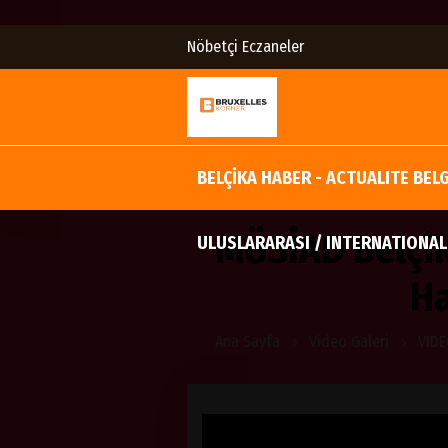
Nöbetçi Eczaneler
BELÇİKA HABER - ACTUALITE BEL
MÜSİAD Belçik
ULUSLARARASI / INTERNATIONAL
Ha
Ana Sayfa
Video Galeri
VIDE