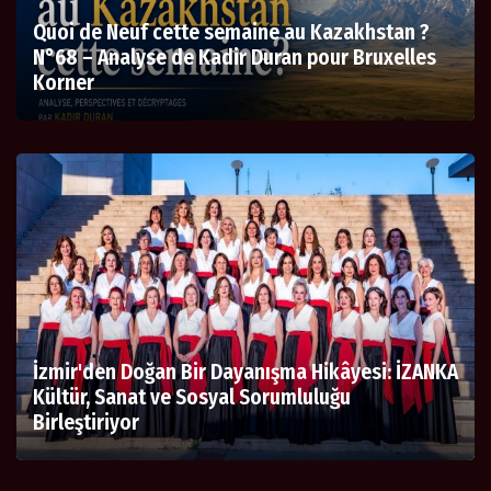
Quoi de Neuf cette semaine au Kazakhstan ?
N°68 – Analyse de Kadir Duran pour Bruxelles
Korner
İzmir'den Doğan Bir Dayanışma Hikâyesi: İZANKA
Kültür, Sanat ve Sosyal Sorumluluğu
Birleştiriyor