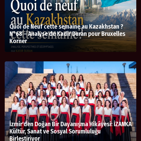
Quoi de Neuf cette semaine au Kazakhstan ?
N°68 – Analyse de Kadir Duran pour Bruxelles
Korner
İzmir'den Doğan Bir Dayanışma Hikâyesi: İZANKA
Kültür, Sanat ve Sosyal Sorumluluğu
Birleştiriyor