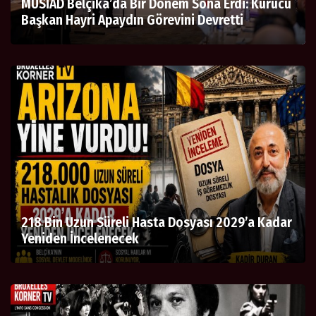
MÜSİAD Belçika’da Bir Dönem Sona Erdi: Kurucu
Başkan Hayri Apaydın Görevini Devretti
218 Bin Uzun Süreli Hasta Dosyası 2029’a Kadar
Yeniden İncelenecek