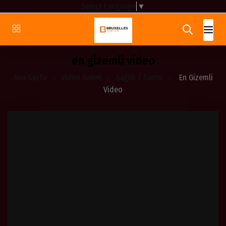
Select Language
▼
en gizemli video
Ana Sayfa
Video Galeri
Sağlık / Sante
En Gizemli
Video