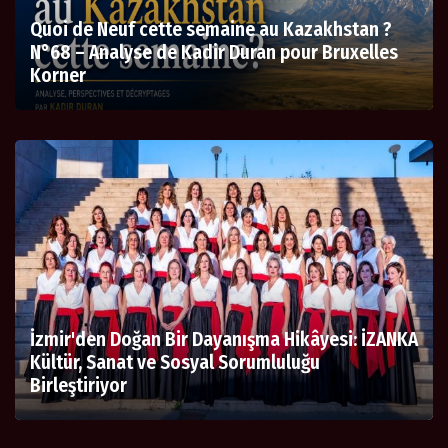
Quoi de Neuf cette semaine au Kazakhstan ?
N°68 – Analyse de Kadir Duran pour Bruxelles
Korner
İzmir'den Doğan Bir Dayanışma Hikâyesi: İZANKA
Kültür, Sanat ve Sosyal Sorumluluğu
Birleştiriyor