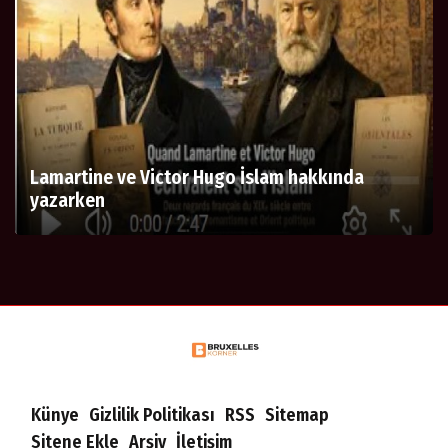
Lamartine ve Victor Hugo İslam hakkında
yazarken
Künye
Gizlilik Politikası
RSS
Sitemap
Sitene Ekle
Arşiv
İletişim