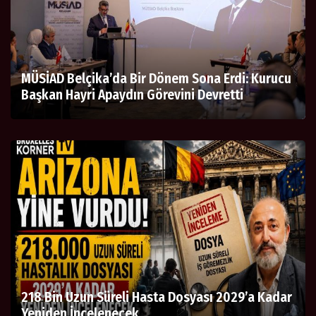
MÜSİAD Belçika’da Bir Dönem Sona Erdi: Kurucu
Başkan Hayri Apaydın Görevini Devretti
218 Bin Uzun Süreli Hasta Dosyası 2029’a Kadar
Yeniden İncelenecek