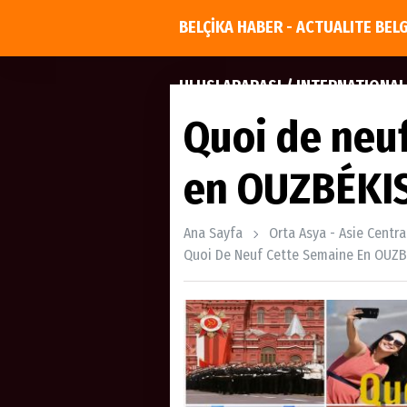
BELÇİKA HABER - ACTUALITE BEL
ULUSLARARASI / INTERNATIONAL
Quoi de neu
en OUZBÉKIS
Ana Sayfa
Orta Asya - Asie Centra
Quoi De Neuf Cette Semaine En OUZBÉ