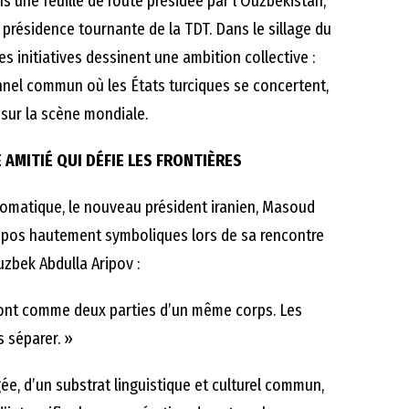
 une feuille de route présidée par l’Ouzbékistan,
 présidence tournante de la TDT. Dans le sillage du
initiatives dessinent une ambition collective :
onnel commun où les États turciques se concertent,
sur la scène mondiale.
 AMITIÉ QUI DÉFIE LES FRONTIÈRES
lomatique, le nouveau président iranien, Masoud
opos hautement symboliques lors de sa rencontre
uzbek Abdulla Aripov :
 sont comme deux parties d’un même corps. Les
 séparer. »
gée, d’un substrat linguistique et culturel commun,