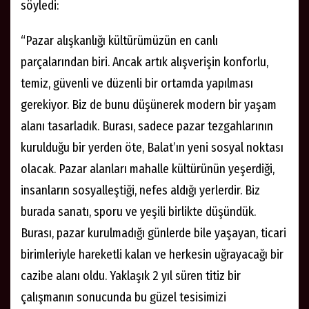
söyledi:
“Pazar alışkanlığı kültürümüzün en canlı
parçalarından biri. Ancak artık alışverişin konforlu,
temiz, güvenli ve düzenli bir ortamda yapılması
gerekiyor. Biz de bunu düşünerek modern bir yaşam
alanı tasarladık. Burası, sadece pazar tezgahlarının
kurulduğu bir yerden öte, Balat’ın yeni sosyal noktası
olacak. Pazar alanları mahalle kültürünün yeşerdiği,
insanların sosyalleştiği, nefes aldığı yerlerdir. Biz
burada sanatı, sporu ve yeşili birlikte düşündük.
Burası, pazar kurulmadığı günlerde bile yaşayan, ticari
birimleriyle hareketli kalan ve herkesin uğrayacağı bir
cazibe alanı oldu. Yaklaşık 2 yıl süren titiz bir
çalışmanın sonucunda bu güzel tesisimizi