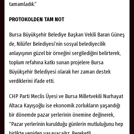
tamamladık.”
PROTOKOLDEN TAM NOT
Bursa Büyükşehir Belediye Başkan Vekili Baran Güneş
de, Nilüfer Belediyesi’nin sosyal belediyecilik
anlayışının güzel bir örneğini sergilediğini belirterek,
toplum refahına katkı sunan projelere Bursa
Büyükşehir Belediyesi olarak her zaman destek
verdiklerini ifade etti.
CHP Parti Meclis Üyesi ve Bursa Milletvekili Nurhayat
Altaca Kayışoğlu ise ekonomik zorlukların yaşandığı
bir dönemde pazar yerlerinin önemine değinerek,
“Pazar yerlerinin kurulduğu günlerin mutluluğunu hep
birlikte yeniden yaşayacağız. Bereketli