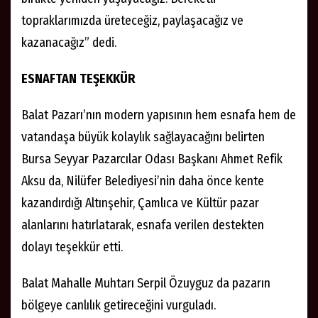
topraklarımızda üreteceğiz, paylaşacağız ve
kazanacağız” dedi.
ESNAFTAN TEŞEKKÜR
Balat Pazarı’nın modern yapısının hem esnafa hem de
vatandaşa büyük kolaylık sağlayacağını belirten
Bursa Seyyar Pazarcılar Odası Başkanı Ahmet Refik
Aksu da, Nilüfer Belediyesi’nin daha önce kente
kazandırdığı Altınşehir, Çamlıca ve Kültür pazar
alanlarını hatırlatarak, esnafa verilen destekten
dolayı teşekkür etti.
Balat Mahalle Muhtarı Serpil Özuyguz da pazarın
bölgeye canlılık getireceğini vurguladı.