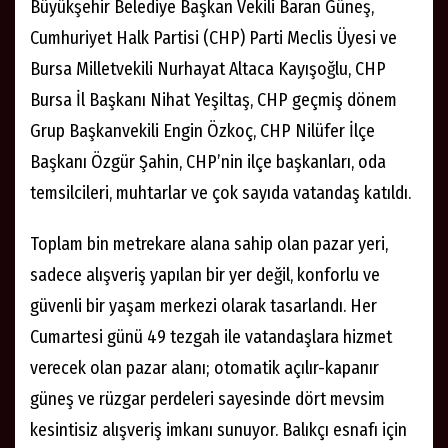
Büyükşehir Belediye Başkan Vekili Baran Güneş,
Cumhuriyet Halk Partisi (CHP) Parti Meclis Üyesi ve
Bursa Milletvekili Nurhayat Altaca Kayışoğlu, CHP
Bursa İl Başkanı Nihat Yeşiltaş, CHP geçmiş dönem
Grup Başkanvekili Engin Özkoç, CHP Nilüfer İlçe
Başkanı Özgür Şahin, CHP’nin ilçe başkanları, oda
temsilcileri, muhtarlar ve çok sayıda vatandaş katıldı.
Toplam bin metrekare alana sahip olan pazar yeri,
sadece alışveriş yapılan bir yer değil, konforlu ve
güvenli bir yaşam merkezi olarak tasarlandı. Her
Cumartesi günü 49 tezgah ile vatandaşlara hizmet
verecek olan pazar alanı; otomatik açılır-kapanır
güneş ve rüzgar perdeleri sayesinde dört mevsim
kesintisiz alışveriş imkanı sunuyor. Balıkçı esnafı için