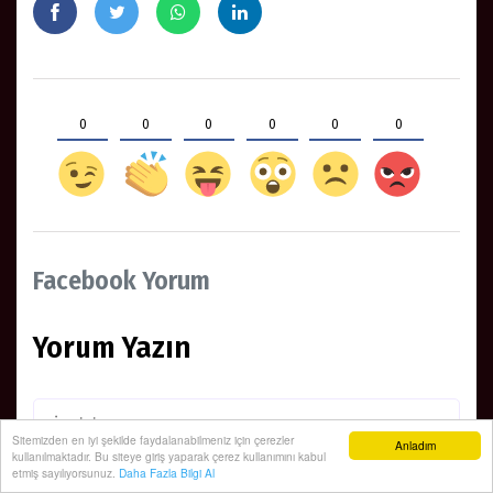
0
0
0
0
0
0
Facebook Yorum
Yorum Yazın
Sitemizden en iyi şekilde faydalanabilmeniz için çerezler
Anladım
kullanılmaktadır. Bu siteye giriş yaparak çerez kullanımını kabul
etmiş sayılıyorsunuz.
Daha Fazla Bilgi Al