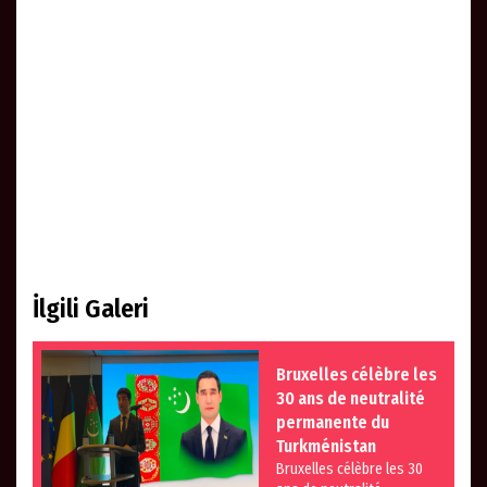
İlgili Galeri
Bruxelles célèbre les
30 ans de neutralité
permanente du
Turkménistan
Bruxelles célèbre les 30