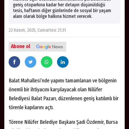
geniş otoparkına kadar her detayın düşünüldüğü
tesis, haftanın diğer günlerinde de sosyal bir yaşam
alanı olarak bölge halkına hizmet verecek.
22 Kasım, 2025, Cumartesi 21:31
Abone ol
Balat Mahallesi’nde yapımı tamamlanan ve bölgenin
önemli bir ihtiyacını karşılayacak olan Nilüfer
Belediyesi Balat Pazarı, düzenlenen geniş katılımlı bir
törenle kapılarını açtı.
Törene Nilüfer Belediye Başkanı Şadi Özdemir, Bursa