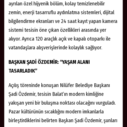
ayrılan özel hijyenik bölüm, kolay temizlenebilir
zemin, enerji tasarruflu aydınlatma sistemleri, dijital
bilgilendirme ekranları ve 24 saat kayıt yapan kamera
sistemi tesisin öne çıkan özellikleri arasında yer
alıyor. Ayrıca 120 araçlık açık ve kapalı otoparkı ile
vatandaşlara alışverişlerinde kolaylık sağlıyor.
BAŞKAN ŞADİ ÖZDEMİR: “YAŞAM ALANI
TASARLADIK”
Açılış töreninde konuşan Nilüfer Belediye Başkanı
Şadi Özdemir, tesisin Balat’ın modern kimliğine
yakışan yeni bir buluşma noktası olacağını vurguladı.
Pazar kültürünün sıcaklığını modern imkanlarla
birleştirdiklerini belirten Başkan Şadi Özdemir, şunları