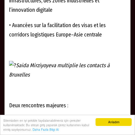
infrastructures, des zones industrielles et
l’innovation digitale
• Avancées sur la facilitation des visas et les
corridors logistiques Europe–Asie centrale
Saida Mirziyoyeva multiplie les contacts à
Bruxelles
Deux rencontres majeures :
• Avec le commissaire Josef Síkela (Partenariats
Sitemizden en iyi şekilde faydalanabilmeniz için çerezler
Anladım
kullanılmaktadır. Bu siteye giriş yaparak çerez kullanımını kabul
internationaux)
etmiş sayılıyorsunuz.
Daha Fazla Bilgi Al