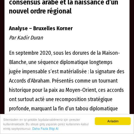
consensus arabe et la naissance d’un
nouvel ordre régional
Analyse – Bruxelles Korner
Par Kadir Duran
En septembre 2020, sous les dorures de la Maison-
Blanche, une séquence diplomatique longtemps
jugée impensable s’est matérialisée : la signature des
Accords d’Abraham. Présentés comme un tournant
historique pour la paix au Moyen-Orient, ces accords
ont surtout acté une recomposition stratégique
profonde, marquant la fin d’un tabou diplomatique
arabe vieux de plusieurs décennies.
Sitemizden en iyi şekilde faydalanabilmeniz için çerezler
Anladım
kullanılmaktadır. Bu siteye giriş yaparak çerez kullanımını kabul
etmiş sayılıyorsunuz.
Daha Fazla Bilgi Al