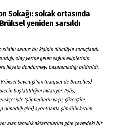
lon Sokağı: sokak ortasında
 Brüksel yeniden sarsıldı
ilahlı saldırı bir kişinin ölümüyle sonuçlandı.
ıldığı, olay yerine gelen sağlık ekiplerinin
ru hayata döndürmeyi başaramadığı bildirildi.
 Brüksel Savcılığı’nın (parquet de Bruxelles)
ürecin başlatıldığını aktarıyor. Polis,
rekçesiyle (şüphelilerin kaçış güzergâhı,
up olmadığı gibi) ayrıntılarda şimdilik ketum.
er alan tanıklık aktarımlarına göre çevredeki bir