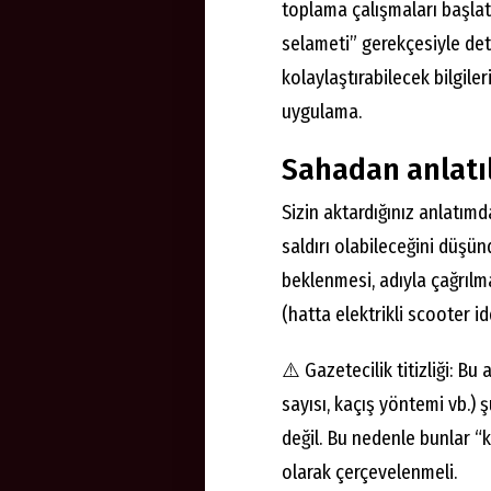
toplama çalışmaları başlat
selameti” gerekçesiyle deta
kolaylaştırabilecek bilgile
uygulama.
Sahadan anlatıla
Sizin aktardığınız anlatım
saldırı olabileceğini düşü
beklenmesi, adıyla çağrılma
(hatta elektrikli scooter id
⚠️ Gazetecilik titizliği: Bu 
sayısı, kaçış yöntemi vb.) 
değil. Bu nedenle bunlar “ke
olarak çerçevelenmeli.