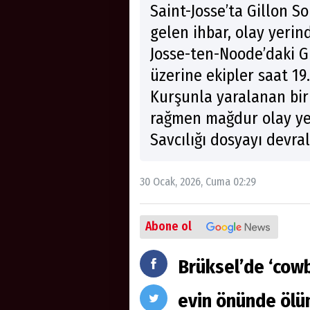
Saint-Josse’ta Gillon So
gelen ihbar, olay yeri
Josse-ten-Noode’daki Gi
üzerine ekipler saat 19
Kurşunla yaralanan bir
rağmen mağdur olay yer
Savcılığı dosyayı devra
30 Ocak, 2026, Cuma 02:29
Abone ol
Brüksel’de ‘cow
evin önünde öl