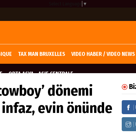
Select Language
▼
GIQUE
TAX MAN BRUXELLES
VIDEO HABER / VIDEO NEWS
E
ORTA ASYA - ASIE CENTRALE
‘cowboy’ dönemi
Bi
 infaz, evin önünde