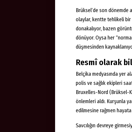
Brüksel’de son dönemde ar
olaylar, kentte tehlikeli b
donakalıyor, bazen görüntü
dönüyor. Oysa her “normall
düşmesinden kaynaklanıyo
Resmî olarak bi
Belçika medyasında yer alan
polis ve sağlık ekipleri sa
Bruxelles-Nord (Brüksel-Ku
önlemleri aldı. Kurşunla y
edilmesine rağmen hayata 
Savcılığın devreye girmesiy