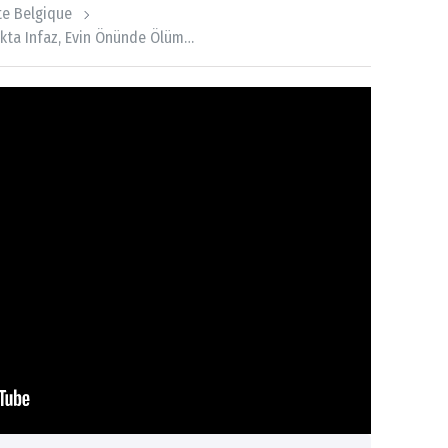
ite Belgique
kta Infaz, Evin Önünde Ölüm…