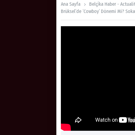
Ana Sayfa
Belçi̇ka Haber - Actual
Brüksel’de ‘cowboy’ Dönemi Mi? Soka