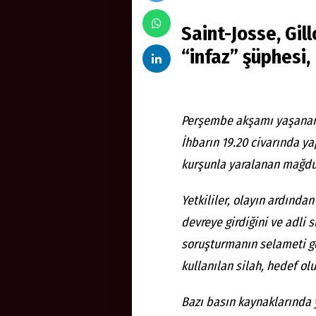
Saint-Josse, Gil
“infaz” şüphesi,
Perşembe akşamı yaşanan s
İhbarın 19.20 civarında yap
kurşunla yaralanan mağdu
Yetkililer, olayın ardından
devreye girdiğini ve adli s
soruşturmanın selameti ge
kullanılan silah, hedef ol
Bazı basın kaynaklarında y