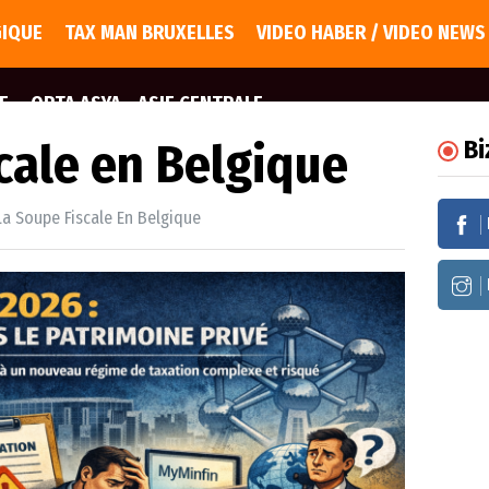
GIQUE
TAX MAN BRUXELLES
VIDEO HABER / VIDEO NEWS
E
ORTA ASYA - ASIE CENTRALE
cale en Belgique
Bi
La Soupe Fiscale En Belgique