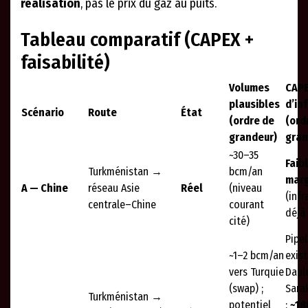
réalisation
, pas le prix du gaz au puits.
Tableau comparatif (CAPEX +
faisabilité)
Volumes
CAP
plausibles
d’in
Scénario
Route
État
(ordre de
(ord
grandeur)
gran
~30–35
Faib
Turkménistan →
bcm/an
marg
A — Chine
réseau Asie
Réel
(niveau
(infr
centrale–Chine
courant
déjà
cité)
Pipe
~1–2 bcm/an
exist
vers Turquie
Daul
(swap) ;
Sara
Turkménistan →
potentiel
:
~18