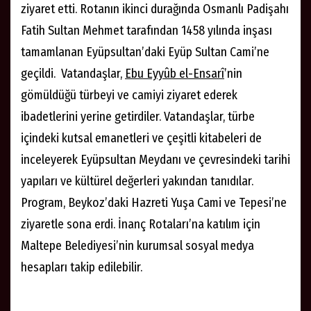
ziyaret etti. Rotanın ikinci durağında Osmanlı Padişahı
Fatih Sultan Mehmet tarafından 1458 yılında inşası
tamamlanan Eyüpsultan’daki Eyüp Sultan Cami’ne
geçildi. Vatandaşlar,
Ebu Eyyûb el-Ensarî
’nin
gömüldüğü türbeyi ve camiyi ziyaret ederek
ibadetlerini yerine getirdiler. Vatandaşlar, türbe
içindeki kutsal emanetleri ve çeşitli kitabeleri de
inceleyerek Eyüpsultan Meydanı ve çevresindeki tarihi
yapıları ve kültürel değerleri yakından tanıdılar.
Program, Beykoz’daki Hazreti Yuşa Cami ve Tepesi’ne
ziyaretle sona erdi. İnanç Rotaları’na katılım için
Maltepe Belediyesi’nin kurumsal sosyal medya
hesapları takip edilebilir.