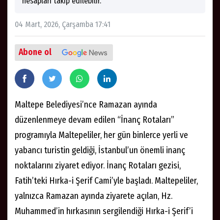
hesapları takip edilebilir.
04 Mart, 2026, Çarşamba 17:41
Abone ol
Maltepe Belediyesi’nce Ramazan ayında
düzenlenmeye devam edilen “İnanç Rotaları”
programıyla Maltepeliler, her gün binlerce yerli ve
yabancı turistin geldiği, İstanbul’un önemli inanç
noktalarını ziyaret ediyor. İnanç Rotaları gezisi,
Fatih’teki Hırka-i Şerif Cami’yle başladı. Maltepeliler,
yalnızca Ramazan ayında ziyarete açılan, Hz.
Muhammed’in hırkasının sergilendiği Hırka-i Şerif’i