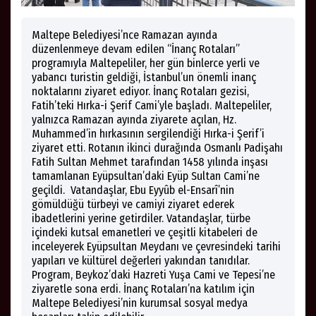
Maltepe Belediyesi’nce Ramazan ayında
düzenlenmeye devam edilen “İnanç Rotaları”
programıyla Maltepeliler, her gün binlerce yerli ve
yabancı turistin geldiği, İstanbul’un önemli inanç
noktalarını ziyaret ediyor. İnanç Rotaları gezisi,
Fatih’teki Hırka-i Şerif Cami’yle başladı. Maltepeliler,
yalnızca Ramazan ayında ziyarete açılan, Hz.
Muhammed’in hırkasının sergilendiği Hırka-i Şerif’i
ziyaret etti. Rotanın ikinci durağında Osmanlı Padişahı
Fatih Sultan Mehmet tarafından 1458 yılında inşası
tamamlanan Eyüpsultan’daki Eyüp Sultan Cami’ne
geçildi. Vatandaşlar, Ebu Eyyûb el-Ensarî’nin
gömüldüğü türbeyi ve camiyi ziyaret ederek
ibadetlerini yerine getirdiler. Vatandaşlar, türbe
içindeki kutsal emanetleri ve çeşitli kitabeleri de
inceleyerek Eyüpsultan Meydanı ve çevresindeki tarihi
yapıları ve kültürel değerleri yakından tanıdılar.
Program, Beykoz’daki Hazreti Yuşa Cami ve Tepesi’ne
ziyaretle sona erdi. İnanç Rotaları’na katılım için
Maltepe Belediyesi’nin kurumsal sosyal medya