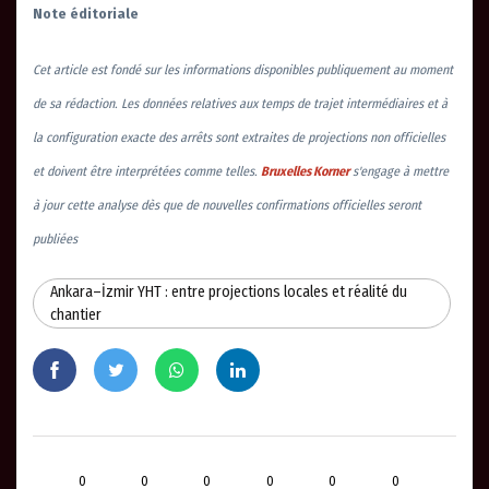
Note éditoriale
Cet article est fondé sur les informations disponibles publiquement au moment
de sa rédaction. Les données relatives aux temps de trajet intermédiaires et à
la configuration exacte des arrêts sont extraites de projections non officielles
et doivent être interprétées comme telles.
Bruxelles Korner
s'engage à mettre
à jour cette analyse dès que de nouvelles confirmations officielles seront
publiées
Ankara–İzmir YHT : entre projections locales et réalité du
chantier
0
0
0
0
0
0