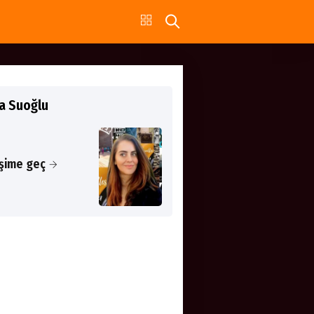
a Suoğlu
işime geç