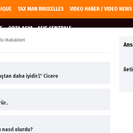
GIQUE
TAX MAN BRUXELLES
VIDEO HABER / VIDEO NEWS
E
ORTA ASYA - ASIE CENTRALE
u Makaleleri
Ans
ilet
aştan daha iyidir.\" Cicero
ür..
m nasıl olurdu?