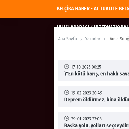
BELÇİKA HABER - ACTUALITE BEL
ULUSLARARASI / INTERNATIONAL
Ana Sayfa
Yazarlar
Ansa Suoğl
17-10-2023 00:25
\"En kötü barış, en haklı sav
19-02-2023 20:49
Deprem öldürmez, bina öldür
29-01-2023 23:06
Baṣka yolu, yolları seçseydi