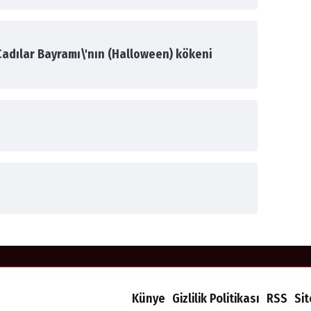
 Cadılar Bayramı\'nın (Halloween) kökeni
Künye
Gizlilik Politikası
RSS
Si