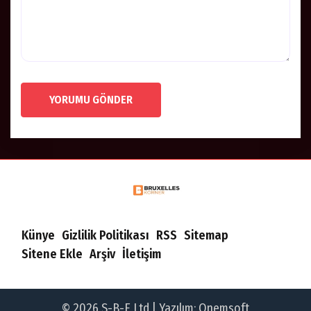
YORUMU GÖNDER
Künye
Gizlilik Politikası
RSS
Sitemap
Sitene Ekle
Arşiv
İletişim
© 2026 S-B-E Ltd | Yazılım:
Onemsoft