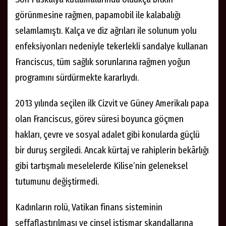
görünmesine rağmen, papamobil ile kalabalığı
selamlamıştı. Kalça ve diz ağrıları ile solunum yolu
enfeksiyonları nedeniyle tekerlekli sandalye kullanan
Franciscus, tüm sağlık sorunlarına rağmen yoğun
programını sürdürmekte kararlıydı.
2013 yılında seçilen ilk Cizvit ve Güney Amerikalı papa
olan Franciscus, görev süresi boyunca göçmen
hakları, çevre ve sosyal adalet gibi konularda güçlü
bir duruş sergiledi. Ancak kürtaj ve rahiplerin bekârlığı
gibi tartışmalı meselelerde Kilise’nin geleneksel
tutumunu değiştirmedi.
Kadınların rolü, Vatikan finans sisteminin
şeffaflaştırılması ve cinsel istismar skandallarına