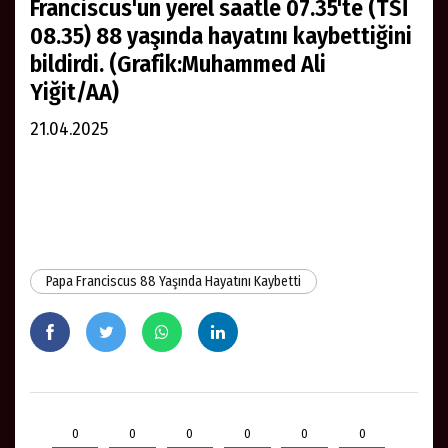
Franciscus'un yerel saatle 07.35'te (TSİ
08.35) 88 yaşında hayatını kaybettiğini
bildirdi. (Grafik:Muhammed Ali
Yiğit/AA)
21.04.2025
Papa Franciscus 88 Yaşında Hayatını Kaybetti
0
0
0
0
0
0