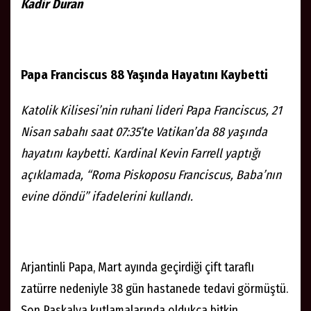
Kadir Duran
Papa Franciscus 88 Yaşında Hayatını Kaybetti
Katolik Kilisesi’nin ruhani lideri Papa Franciscus, 21
Nisan sabahı saat 07:35’te Vatikan’da 88 yaşında
hayatını kaybetti. Kardinal Kevin Farrell yaptığı
açıklamada, “Roma Piskoposu Franciscus, Baba’nın
evine döndü” ifadelerini kullandı.
Arjantinli Papa, Mart ayında geçirdiği çift taraflı
zatürre nedeniyle 38 gün hastanede tedavi görmüştü.
Son Paskalya kutlamalarında oldukça bitkin