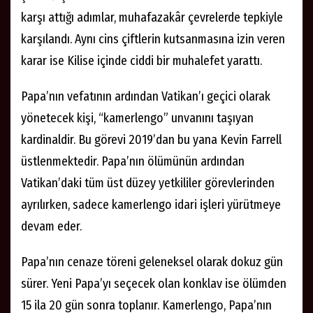
karşı attığı adımlar, muhafazakâr çevrelerde tepkiyle
karşılandı. Aynı cins çiftlerin kutsanmasına izin veren
karar ise Kilise içinde ciddi bir muhalefet yarattı.
Papa’nın vefatının ardından Vatikan’ı geçici olarak
yönetecek kişi, “kamerlengo” unvanını taşıyan
kardinaldir. Bu görevi 2019’dan bu yana Kevin Farrell
üstlenmektedir. Papa’nın ölümünün ardından
Vatikan’daki tüm üst düzey yetkililer görevlerinden
ayrılırken, sadece kamerlengo idari işleri yürütmeye
devam eder.
Papa’nın cenaze töreni geleneksel olarak dokuz gün
sürer. Yeni Papa’yı seçecek olan konklav ise ölümden
15 ila 20 gün sonra toplanır. Kamerlengo, Papa’nın