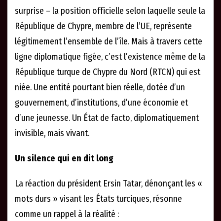
surprise – la position officielle selon laquelle seule la
République de Chypre, membre de l’UE, représente
légitimement l’ensemble de l’île. Mais à travers cette
ligne diplomatique figée, c’est l’existence même de la
République turque de Chypre du Nord (RTCN) qui est
niée. Une entité pourtant bien réelle, dotée d’un
gouvernement, d’institutions, d’une économie et
d’une jeunesse. Un État de facto, diplomatiquement
invisible, mais vivant.
Un silence qui en dit long
La réaction du président Ersin Tatar, dénonçant les «
mots durs » visant les États turciques, résonne
comme un rappel à la réalité :