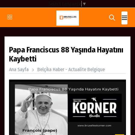
Select Language
▼
Papa Franciscus 88 Yaşında Hayatını
Kaybetti
Ana Sayfa
Belçi̇ka Haber - Actualite Belgique