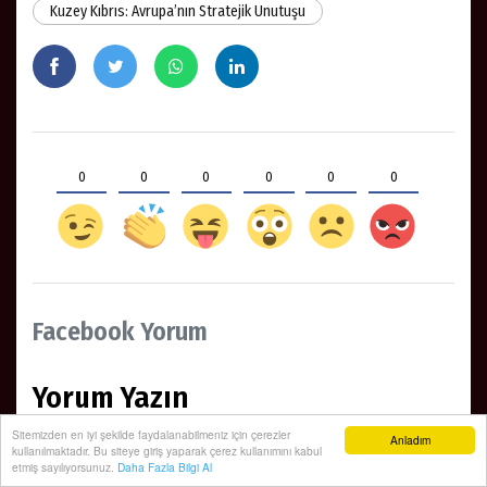
Kuzey Kıbrıs: Avrupa’nın Stratejik Unutuşu
0
0
0
0
0
0
Facebook Yorum
Yorum Yazın
Sitemizden en iyi şekilde faydalanabilmeniz için çerezler
Anladım
kullanılmaktadır. Bu siteye giriş yaparak çerez kullanımını kabul
etmiş sayılıyorsunuz.
Daha Fazla Bilgi Al