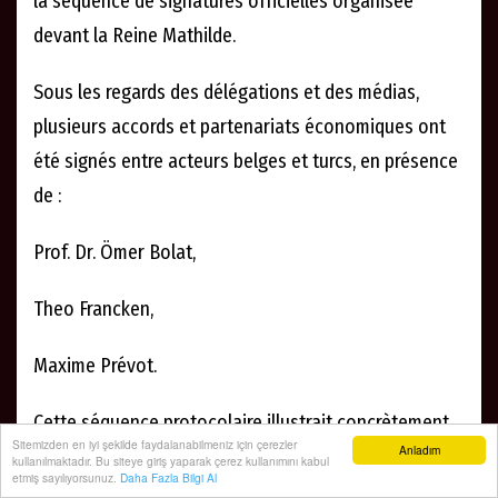
la séquence de signatures officielles organisée
devant la Reine Mathilde.
Sous les regards des délégations et des médias,
plusieurs accords et partenariats économiques ont
été signés entre acteurs belges et turcs, en présence
de :
Prof. Dr. Ömer Bolat,
Theo Francken,
Maxime Prévot.
Cette séquence protocolaire illustrait concrètement
Sitemizden en iyi şekilde faydalanabilmeniz için çerezler
Anladım
l’objectif central de la mission : transformer le
kullanılmaktadır. Bu siteye giriş yaparak çerez kullanımını kabul
etmiş sayılıyorsunuz.
Daha Fazla Bilgi Al
rapprochement diplomatique en partenariats