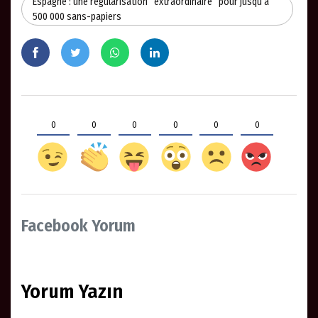
Espagne : une régularisation “extraordinaire” pour jusqu’à
500 000 sans-papiers
0
0
0
0
0
0
Facebook Yorum
Yorum Yazın