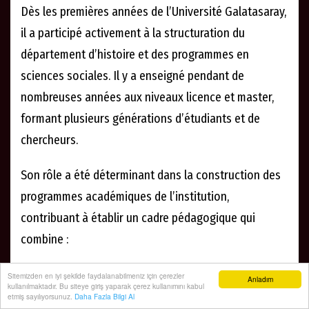
Dès les premières années de l’Université Galatasaray,
il a participé activement à la structuration du
département d’histoire et des programmes en
sciences sociales. Il y a enseigné pendant de
nombreuses années aux niveaux licence et master,
formant plusieurs générations d’étudiants et de
chercheurs.
Son rôle a été déterminant dans la construction des
programmes académiques de l’institution,
contribuant à établir un cadre pédagogique qui
combine :
l’histoire ottomane,
Sitemizden en iyi şekilde faydalanabilmeniz için çerezler
Anladım
kullanılmaktadır. Bu siteye giriş yaparak çerez kullanımını kabul
etmiş sayılıyorsunuz.
Daha Fazla Bilgi Al