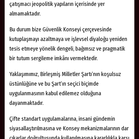
çatışmacı jeopolitik yapıların içerisinde yer
almamaktadır.
Bu durum bize Güvenlik Konseyi çerçevesinde
kutuplaşmayı azaltmaya ve işlevsel diyaloğu yeniden
tesis etmeye yönelik dengeli, bağımsız ve pragmatik
bir tutum sergileme imkânı vermektedir.
Yaklaşımımız, Birleşmiş Milletler Şartı’nın koşulsuz
üstünlüğüne ve bu Şart’ın seçici biçimde
uygulanmasının kabul edilemez olduğuna
dayanmaktadır.
Çifte standart uygulamalarına, insani gündemin
siyasallaştırılmasına ve Konsey mekanizmalarının dar
çıkarlar doğrultusunda kullanılmasına kararlılıkla karşı