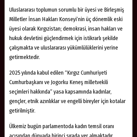
Uluslararası toplumun sorumlu bir üyesi ve Birleşmiş
Milletler İnsan Hakları Konseyi’nin üç dönemlik eski
üyesi olarak Kırgızistan; demokrasi, insan hakları ve
hukuk devletini güçlendirmek için istikrarlı şekilde
çalışmakta ve uluslararası yükümlülüklerini yerine
getirmektedir.
2025 yılında kabul edilen “Kırgız Cumhuriyeti
Cumhurbaşkanı ve Jogorku Keneş milletvekili
seçimleri hakkında” yasa kapsamında kadınlar,
gençler, etnik azınlıklar ve engelli bireyler için kotalar
getirilmiştir.
Ülkemiz bugün parlamentoda kadın temsil oranı
açısından dünyada birinci sırada yer almaktadır.