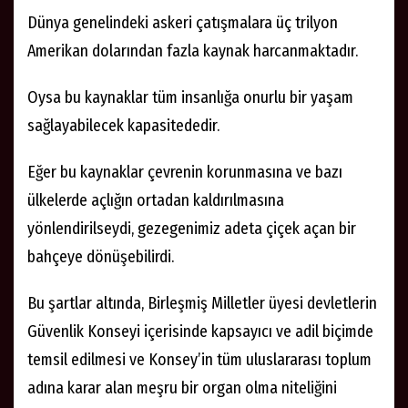
Dünya genelindeki askeri çatışmalara üç trilyon
Amerikan dolarından fazla kaynak harcanmaktadır.
Oysa bu kaynaklar tüm insanlığa onurlu bir yaşam
sağlayabilecek kapasitededir.
Eğer bu kaynaklar çevrenin korunmasına ve bazı
ülkelerde açlığın ortadan kaldırılmasına
yönlendirilseydi, gezegenimiz adeta çiçek açan bir
bahçeye dönüşebilirdi.
Bu şartlar altında, Birleşmiş Milletler üyesi devletlerin
Güvenlik Konseyi içerisinde kapsayıcı ve adil biçimde
temsil edilmesi ve Konsey’in tüm uluslararası toplum
adına karar alan meşru bir organ olma niteliğini