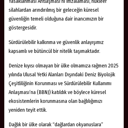
Yasaklanması Antlaşması’nı imzalaması, nükleer
silahlardan arındırılmış bir geleceğin küresel
güvenliğin temeli olduğuna dair inancımızın bir
göstergesidir.
Sürdürülebilir kalkınma ve güvenlik anlayışımız
kapsamlı ve bütüncül bir nitelik taşımaktadır.
Denize kıyısı olmayan bir ülke olmamıza rağmen 2025
yılında Ulusal Yetki Alanları Dışındaki Deniz Biyolojik
Çeşitliliğinin Korunması ve Sürdürülebilir Kullanımı
Anlaşması’na (BBNJ) katıldık ve böylece küresel
ekosistemlerin korunmasına olan bağlılığımızı
yeniden teyit ettik.
Dağlık bir ülke olarak “dağlardan okyanuslara”