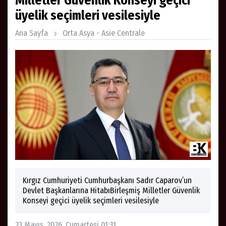
Milletler Güvenlik Konseyi geçici
üyelik seçimleri vesilesiyle
Ana Sayfa
Orta Asya - Asie Centrale
Kırgız Cumhuriyeti Cumhurbaşkanı Sadır Caparov’un
Devlet Başkanlarına HitabıBirleşmiş Milletler Güvenlik
Konseyi geçici üyelik seçimleri vesilesiyle
23 Mayıs, 2026, Cumartesi 01:31