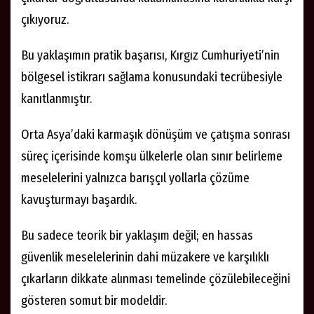
çıkıyoruz.
Bu yaklaşımın pratik başarısı, Kırgız Cumhuriyeti’nin
bölgesel istikrarı sağlama konusundaki tecrübesiyle
kanıtlanmıştır.
Orta Asya’daki karmaşık dönüşüm ve çatışma sonrası
süreç içerisinde komşu ülkelerle olan sınır belirleme
meselelerini yalnızca barışçıl yollarla çözüme
kavuşturmayı başardık.
Bu sadece teorik bir yaklaşım değil; en hassas
güvenlik meselelerinin dahi müzakere ve karşılıklı
çıkarların dikkate alınması temelinde çözülebileceğini
gösteren somut bir modeldir.