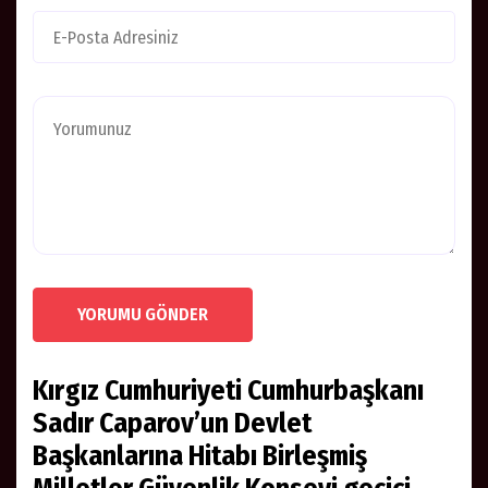
YORUMU GÖNDER
Kırgız Cumhuriyeti Cumhurbaşkanı
Sadır Caparov’un Devlet
Başkanlarına Hitabı Birleşmiş