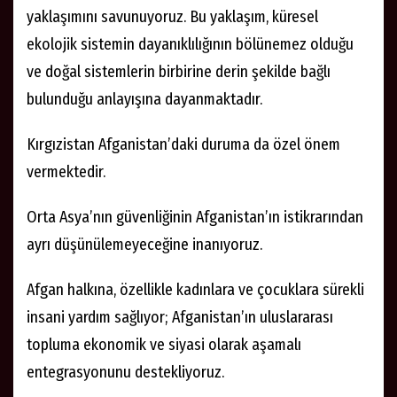
yaklaşımını savunuyoruz. Bu yaklaşım, küresel
ekolojik sistemin dayanıklılığının bölünemez olduğu
ve doğal sistemlerin birbirine derin şekilde bağlı
bulunduğu anlayışına dayanmaktadır.
Kırgızistan Afganistan’daki duruma da özel önem
vermektedir.
Orta Asya’nın güvenliğinin Afganistan’ın istikrarından
ayrı düşünülemeyeceğine inanıyoruz.
Afgan halkına, özellikle kadınlara ve çocuklara sürekli
insani yardım sağlıyor; Afganistan’ın uluslararası
topluma ekonomik ve siyasi olarak aşamalı
entegrasyonunu destekliyoruz.