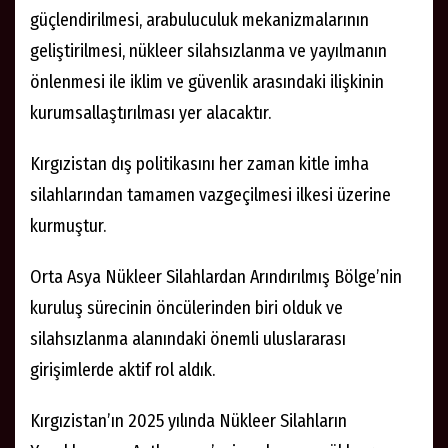
güçlendirilmesi, arabuluculuk mekanizmalarının
geliştirilmesi, nükleer silahsızlanma ve yayılmanın
önlenmesi ile iklim ve güvenlik arasındaki ilişkinin
kurumsallaştırılması yer alacaktır.
Kırgızistan dış politikasını her zaman kitle imha
silahlarından tamamen vazgeçilmesi ilkesi üzerine
kurmuştur.
Orta Asya Nükleer Silahlardan Arındırılmış Bölge’nin
kuruluş sürecinin öncülerinden biri olduk ve
silahsızlanma alanındaki önemli uluslararası
girişimlerde aktif rol aldık.
Kırgızistan’ın 2025 yılında Nükleer Silahların