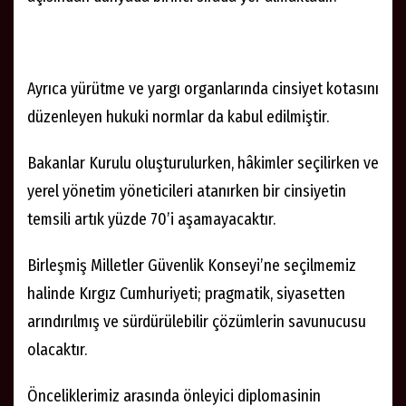
Ayrıca yürütme ve yargı organlarında cinsiyet kotasını
düzenleyen hukuki normlar da kabul edilmiştir.
Bakanlar Kurulu oluşturulurken, hâkimler seçilirken ve
yerel yönetim yöneticileri atanırken bir cinsiyetin
temsili artık yüzde 70’i aşamayacaktır.
Birleşmiş Milletler Güvenlik Konseyi’ne seçilmemiz
halinde Kırgız Cumhuriyeti; pragmatik, siyasetten
arındırılmış ve sürdürülebilir çözümlerin savunucusu
olacaktır.
Önceliklerimiz arasında önleyici diplomasinin