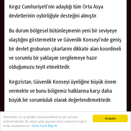
Kırgız Cumhuriyeti’nin adaylığı tüm Orta Asya
devletlerinin oybirliğiyle desteğini almıştır.
Bu durum bölgesel bütünleşmenin yeni bir seviyeye
ulaştığını göstermekte ve Güvenlik Konseyi’nde geniş
bir devlet grubunun çıkarlarını dikkate alan koordineli
ve sorumlu bir yaklaşım sergilemeye hazır
olduğumuzu teyit etmektedir.
Kırgızistan, Güvenlik Konseyi üyeliğine büyük önem
vermekte ve bunu bölgemiz halklarına karşı daha
büyük bir sorumluluk olarak değerlendirmektedir.
Bugün mesele yalnızca temsil değildir; uluslararası
Sitemizden en iyi şekilde faydalanabilmeniz için çerezler
Anladım
kullanılmaktadır. Bu siteye giriş yaparak çerez kullanımını kabul
sistemin yönetilebilirliği doğrudan Güvenlik
etmiş sayılıyorsunuz.
Daha Fazla Bilgi Al