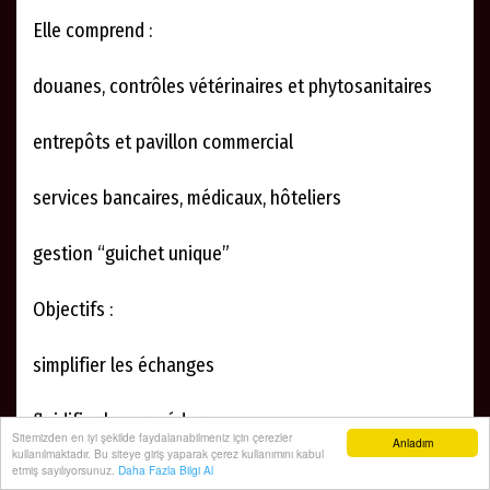
Elle comprend :
douanes, contrôles vétérinaires et phytosanitaires
entrepôts et pavillon commercial
services bancaires, médicaux, hôteliers
gestion “guichet unique”
Objectifs :
simplifier les échanges
fluidifier les procédures
Sitemizden en iyi şekilde faydalanabilmeniz için çerezler
Anladım
kullanılmaktadır. Bu siteye giriş yaparak çerez kullanımını kabul
etmiş sayılıyorsunuz.
Daha Fazla Bilgi Al
stimuler le commerce dans deux régions