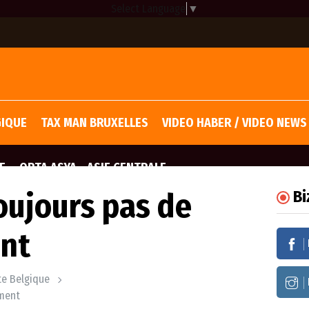
Select Language
▼
GIQUE
TAX MAN BRUXELLES
VIDEO HABER / VIDEO NEWS
E
ORTA ASYA - ASIE CENTRALE
toujours pas de
Bi
nt
ite Belgique
ement