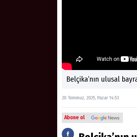
Belçika’nın ulusal bay
20 Temmuz, 2025, Pazar 14:53
Abone ol