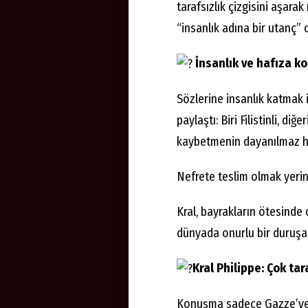
tarafsızlık çizgisini aşar
“insanlık adına bir utanç” 
İnsanlık ve hafıza k
Sözlerine insanlık katmak i
paylaştı: Biri Filistinli, diğe
kaybetmenin dayanılmaz hü
Nefrete teslim olmak yerin
Kral, bayrakların ötesinde o
dünyada onurlu bir duruşa 
Kral Philippe: Çok tar
Konuşma sadece Gazze’ye da