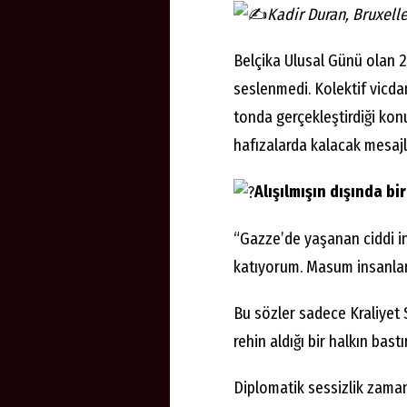
Kadir Duran, Bruxell
Belçika Ulusal Günü olan 2
seslenmedi. Kolektif vicd
tonda gerçekleştirdiği ko
hafızalarda kalacak mesajl
Alışılmışın dışında bir
“Gazze’de yaşanan ciddi in
katıyorum. Masum insanlar 
Bu sözler sadece Kraliyet 
rehin aldığı bir halkın bast
Diplomatik sessizlik zama