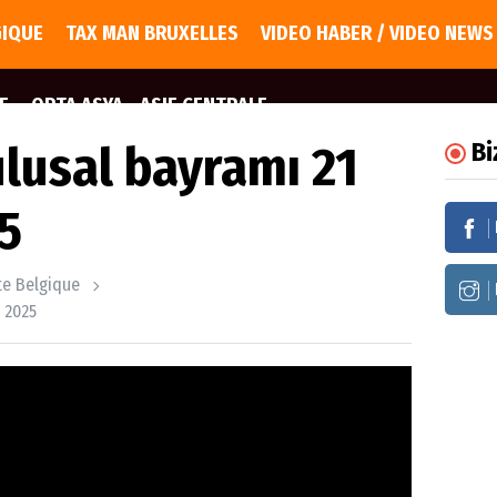
GIQUE
TAX MAN BRUXELLES
VIDEO HABER / VIDEO NEWS
E
ORTA ASYA - ASIE CENTRALE
ulusal bayramı 21
Bi
5
ite Belgique
 2025