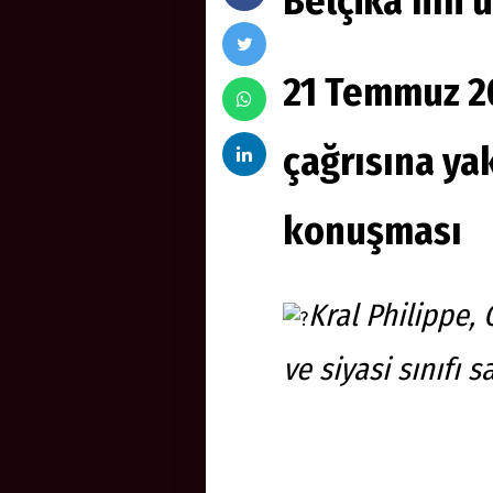
Belçika’nın 
21 Temmuz 202
çağrısına yak
konuşması
Kral Philippe,
ve siyasi sınıfı s