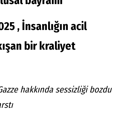
ulusal bayramı
5 , İnsanlığın acil
ışan bir kraliyet
 Gazze hakkında sessizliği bozdu
arstı