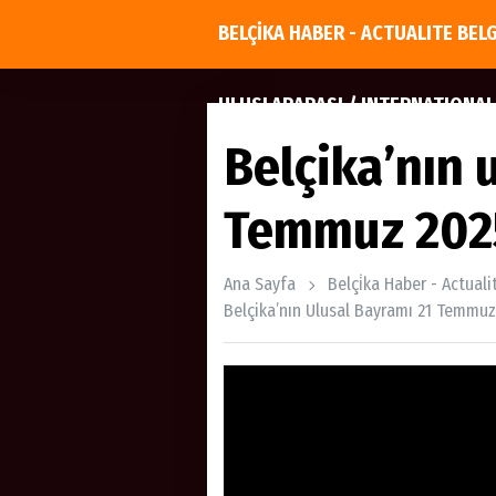
BELÇİKA HABER - ACTUALITE BEL
ULUSLARARASI / INTERNATIONAL
Belçika’nın 
Temmuz 202
Ana Sayfa
Belçi̇ka Haber - Actual
Belçika’nın Ulusal Bayramı 21 Temmuz