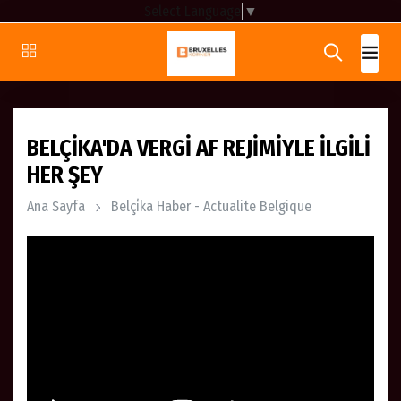
Select Language
▼
BELÇİKA'DA VERGİ AF REJİMİYLE İLGİLİ
HER ŞEY
Ana Sayfa
Belçi̇ka Haber - Actualite Belgique