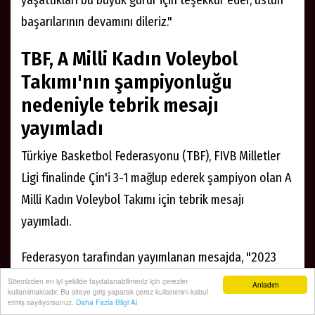
başarılarının devamını dileriz."
TBF, A Milli Kadın Voleybol
Takımı'nın şampiyonluğu
nedeniyle tebrik mesajı
yayımladı
Türkiye Basketbol Federasyonu (TBF), FIVB Milletler
Ligi finalinde Çin'i 3-1 mağlup ederek şampiyon olan A
Milli Kadın Voleybol Takımı için tebrik mesajı
yayımladı.
Federasyon tarafından yayımlanan mesajda, "2023
FIVB Milletler Ligi finalinde Çin'i 3-1'lik skorla mağlup
Sitemizden en iyi şekilde faydalanabilmeniz için çerezler
Anladım
kullanılmaktadır. Bu siteye giriş yaparak çerez kullanımını kabul
ederek şampiyonluğa uzanan ve ay-yıldızlı
etmiş sayılıyorsunuz.
Daha Fazla Bilgi Al