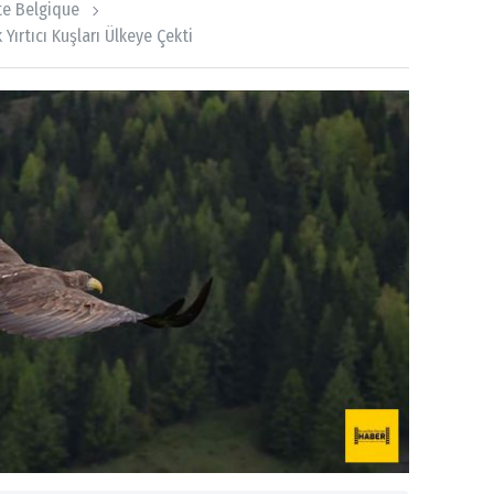
ite Belgique
Yırtıcı Kuşları Ülkeye Çekti