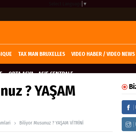
Select Language
▼
GIQUE
TAX MAN BRUXELLES
VIDEO HABER / VIDEO NEWS
E
ORTA ASYA - ASIE CENTRALE
unuz ? YAŞAM
Bi
amlari
Biliyor Musunuz ? YAŞAM VİTRİNİ