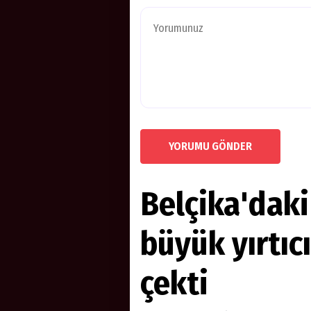
YORUMU GÖNDER
Belçika'daki
büyük yırtıc
çekti