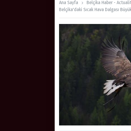
Ana Sayfa
Belçi̇ka Haber - Actual
Belçika'daki Sıcak Hava Dalgası Büyük 