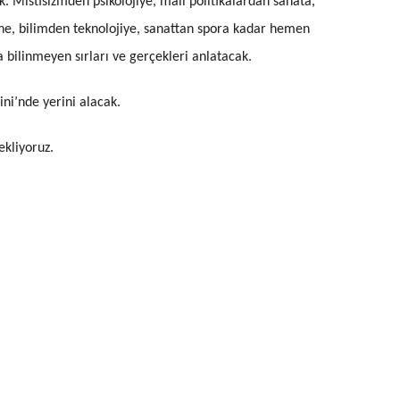
. Mistisizmden psikolojiye, mali politikalardan sanata,
e, bilimden teknolojiye, sanattan spora kadar hemen
bilinmeyen sırları ve gerçekleri anlatacak.
ni’nde yerini alacak.
ekliyoruz.