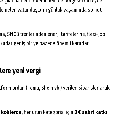
Belçika’da hem federal hem de bölgesel düzeyde
nlemeler, vatandaşların günlük yaşamında somut
na, SNCB trenlerinden enerji tarifelerine, flexi-job
kadar geniş bir yelpazede önemli kararlar
lere yeni vergi
atformlardan (Temu, Shein vb.) verilen siparişler artık
kolilerde
, her ürün kategorisi için
3 € sabit katkı