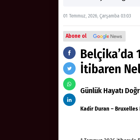
01 Temmuz, 2026, Çarşamba 03:03
Abone ol
Belçika’da
İtibaren Ne
Günlük Hayatı Doğr
Kadir Duran – Bruxelles