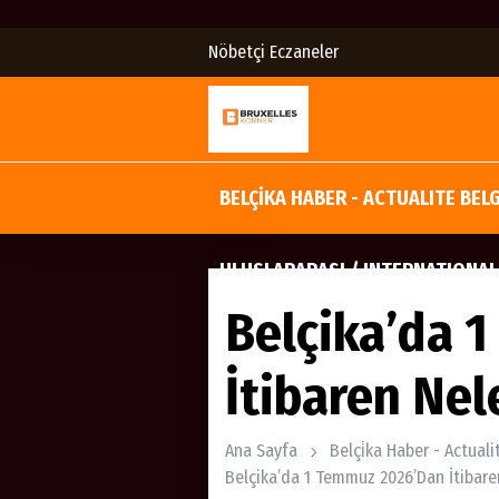
Nöbetçi Eczaneler
BELÇİKA HABER - ACTUALITE BEL
ULUSLARARASI / INTERNATIONAL
Belçika’da 
İtibaren Nel
Ana Sayfa
Belçi̇ka Haber - Actual
Belçika’da 1 Temmuz 2026’dan İtibare