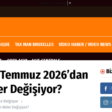
Select Language
▼
GIQUE
TAX MAN BRUXELLES
VIDEO HABER / VIDEO NEWS
E
ORTA ASYA - ASIE CENTRALE
1 Temmuz 2026’dan
Bi
er Değişiyor?
ite Belgique
n Neler Değişiyor?