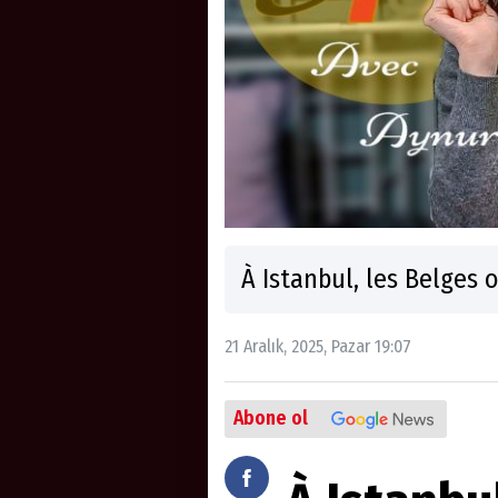
À Istanbul, les Belges 
21 Aralık, 2025, Pazar 19:07
Abone ol