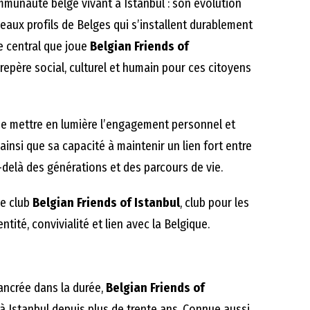
mmunauté belge vivant à Istanbul : son évolution
veaux profils de Belges qui s’installent durablement
le central que joue
Belgian Friends of
epère social, culturel et humain pour ces citoyens
de mettre en lumière l’engagement personnel et
, ainsi que sa capacité à maintenir un lien fort entre
u-delà des générations et des parcours de vie.
le club
Belgian Friends of Istanbul
, club pour les
ntité, convivialité et lien avec la Belgique.
ancrée dans la durée,
Belgian Friends of
 à Istanbul depuis plus de trente ans. Connue aussi