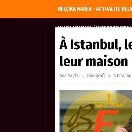
BELÇİKA HABER - ACTUALITE BEL
ULUSLARARASI / INTERNATIONAL
À Istanbul, 
leur maison
Ana Sayfa
Biyografi
À Istanbu