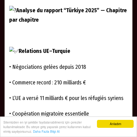
Analyse du rapport “Türkiye 2025” — Chapitre
par chapitre
Relations UE–Turquie
• Négociations gelées depuis 2018
• Commerce record : 210 milliards €
• L’UE a versé 11 milliards € pour les réfugiés syriens
• Coopération migratoire essentielle
Sitemizden en iyi şekilde faydalanabilmeniz için çerezler
Anladım
kullanılmaktadır. Bu siteye giriş yaparak çerez kullanımını kabul
Politique étrangère (Chapitre 31)
etmiş sayılıyorsunuz.
Daha Fazla Bilgi Al