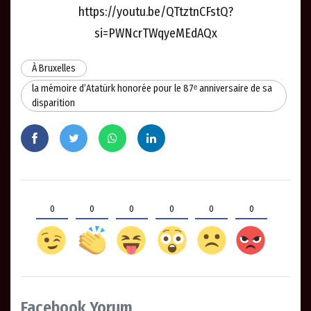
https://youtu.be/QTtztnCFstQ?
si=PWNcrTWqyeMEdAQx
À Bruxelles
la mémoire d’Atatürk honorée pour le 87ᵉ anniversaire de sa
disparition
0
0
0
0
0
0
Facebook Yorum