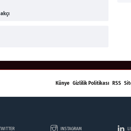
akçı
Künye
Gizlilik Politikası
RSS
Si
TWITTER
INSTAGRAM
L