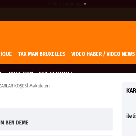
Select Language
▼
GIQUE
TAX MAN BRUXELLES
VIDEO HABER / VIDEO NEWS
E
ORTA ASYA - ASIE CENTRALE
ARLAR KÖŞESİ Makaleleri
KAR
ilet
YIM BEN DEME